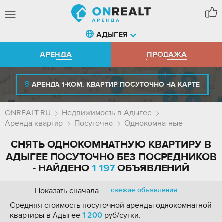
АДЫГЕЯ
АРЕНДА
ПРОДАЖА
АРЕНДА 1-КОМ. КВАРТИР ПОСУТОЧНО НА КАРТЕ
ONREALT.RU
Недвижимость в Адыгее
Аренда квартир
Посуточно
Однокомнатные
СНЯТЬ ОДНОКОМНАТНУЮ КВАРТИРУ В
АДЫГЕЕ ПОСУТОЧНО БЕЗ ПОСРЕДНИКОВ
- НАЙДЕНО
1 197
ОБЪЯВЛЕНИЙ
Показать сначала
свежие объявления
Средняя стоимость посуточной аренды однокомнатной
квартиры в Адыгее
1 200
руб/сутки.