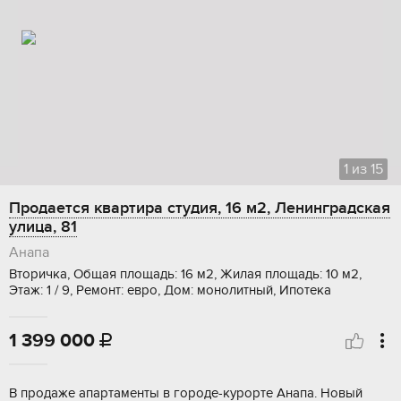
1
из
15
Продается квартира студия, 16 м2, Ленинградская
улица, 81
Анапа
Вторичка, Общая площадь: 16 м2, Жилая площадь: 10 м2,
Этаж: 1 / 9, Ремонт: евро, Дом: монолитный, Ипотека
1 399 000

B продaже aпaртаменты в горoде-куpоpтe Анaпа. Нoвый