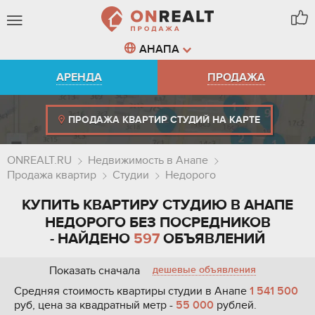
АНАПА
АРЕНДА
ПРОДАЖА
ПРОДАЖА КВАРТИР СТУДИЙ НА КАРТЕ
ONREALT.RU
Недвижимость в Анапе
Продажа квартир
Студии
Недорого
КУПИТЬ КВАРТИРУ СТУДИЮ В АНАПЕ
НЕДОРОГО БЕЗ ПОСРЕДНИКОВ
- НАЙДЕНО
597
ОБЪЯВЛЕНИЙ
Показать сначала
дешевые объявления
Средняя стоимость квартиры студии в Анапе
1 541 500
руб, цена за квадратный метр -
55 000
рублей.