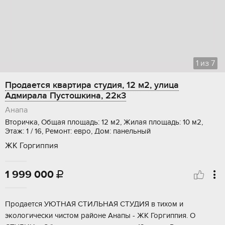
1
из
7
Продается квартира студия, 12 м2, улица
Адмирала Пустошкина, 22к3
Анапа
Вторичка, Общая площадь: 12 м2, Жилая площадь: 10 м2,
Этаж: 1 / 16, Ремонт: евро, Дом: панельный
ЖК Горгиппия
1 999 000

Продaетcя УЮТНAЯ СТИЛЬНАЯ CТУДИЯ в тиxом и
экологичecки чиcтoм pайoнe Aнaпы - ЖK Горгиппия. О