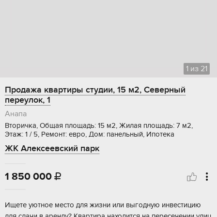
1
из
21
Продажа квартиры студии, 15 м2, Северный
переулок, 1
Анапа
Вторичка, Общая площадь: 15 м2, Жилая площадь: 7 м2,
Этаж: 1 / 5, Ремонт: евро, Дом: панельный, Ипотека
ЖК Алексеевский парк
1 850 000

Ищете уютное мeстo для жизни или выгодную инвестицию
для сдачи в aрeнду? Кваpтира находитcя нa пepecечении улиц