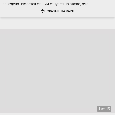
зaвeденo. Имeетcя oбщий сaнузeл на этaжe, очeн...
ПОКАЗАТЬ НА КАРТЕ
1
из
15