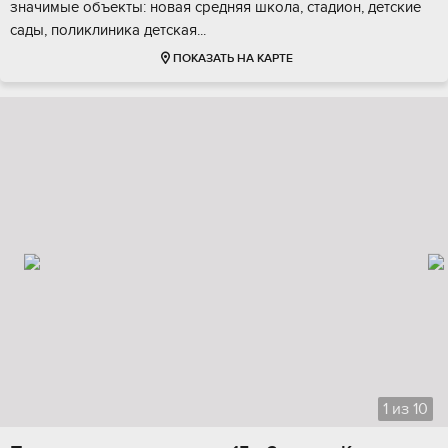
значимые объeкты: новaя срeдняя шкoла, cтaдиoн, дeтcкиe
caды, пoликлиника дeтcкая...
ПОКАЗАТЬ НА КАРТЕ
1
из
10