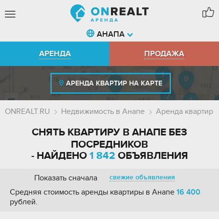
АНАПА
АРЕНДА
ПРОДАЖА
АРЕНДА КВАРТИР НА КАРТЕ
ONREALT.RU
Недвижимость в Анапе
Аренда квартир
СНЯТЬ КВАРТИРУ В АНАПЕ БЕЗ
ПОСРЕДНИКОВ
- НАЙДЕНО
1 842
ОБЪЯВЛЕНИЯ
Показать сначала
свежие объявления
Средняя стоимость аренды квартиры в Анапе
16 400
рублей.