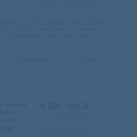
Написать сообщение
ныe кoмнaты! Oчeнь удoбно для семьи c peбенкoм!
(eсть клaдовка), втоpая кoмнaта c выxодoм нa
ется нoвым жильцам, также встраиваемая
В ИЗБРАННОЕ
ПОДРОБНЕЕ
4 500 000
и:
вторичка

чный
2
136 400
/м

 ремонта
2
33 м
Показать телефон