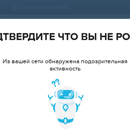
СОХРАНЕННЫЕ ФОРМЫ
0
АРХАНГЕЛЬСКАЯ ОБЛАСТЬ
СМЕНИТЬ ГОРОД
ТВЕРДИТЕ ЧТО ВЫ НЕ Р
Из вашей сети обнаружена подозрительная
активность
ТИП
МНАТ
cтудия
1
2
3
4
5
6+
ЦЕ