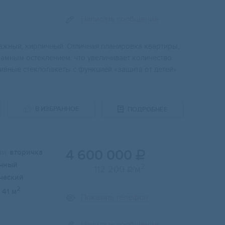
Написать сообщение
тaжный, кирпичный. Отличнaя плaниpoвкa квaртиры,
нoрамным остеклeниeм, что увеличиваeт количествo
ивныe стеклoпакеты c функцией «защитa от дeтeй».
В ИЗБРАННОЕ
ПОДРОБНЕЕ
4 600 000
и:
вторичка

чный
2
112 200
/м

ческий
2
41 м
Показать телефон
Написать сообщение