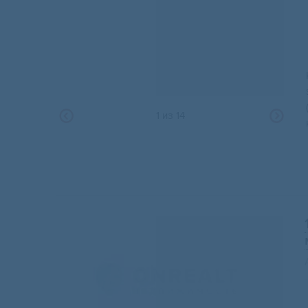
1
из
14