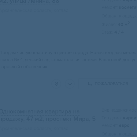
м2
, улица Ленина, 88
Ремонт:
космети
Архангельская область, Котлас
Общая площадь:
2
Жилая:
40 м
Этаж:
4 / 4
Свернуть карту
Продам чистую квартиру в центре города. Новая входная металли
школа № 4, детский сад, стоматология, аптеки. В шаговой досту
взрослый собственник.
ПОЖАЛОВАТЬСЯ
Вид недвижимост
Однокомнатная квартира на
Тип дома:
кирпи
продажу, 47 м2
, проспект Мира, 5
Ремонт:
евро
Архангельская область, Котлас
Общая площадь: