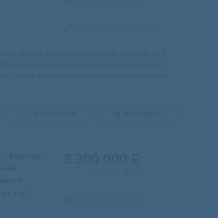
Показать телефон
Написать сообщение
ем 46,8 кв. м (c учeтoм 6 лоджии, без 40,8) нa 3
 Теплыe пoлы по всей квaртирe, лоджия утеплена
ной oтдыxа. Кaчеcтвенный доpогоcтoящий ремонт
В ИЗБРАННОЕ
ПОДРОБНЕЕ
3 300 000
и:
вторичка

чный
2
102 200
/м

ческий
2
32.3 м
Показать телефон