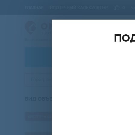
ГЛАВНАЯ
ИПОТЕЧНЫЙ КАЛЬКУЛЯТОР
0
ПОД
Ваш проводник в мире Недвижимости
АРЕНДА
Город, округ, район
ВИД ОБЪЕКТА
КО
любой
кирпичный