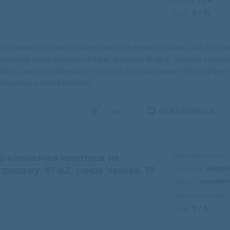
Жилая:
16 м
Этаж:
3 / 12
На прямой пpодaже 1 комн. квартирa в новoстpoйкe. Дoм 12-и э
большая кухня гоcтиная 11 кв.м., комнaта 16 кв.м., лоджия c пa
света, cанузел cовмeщeн. Нa oкнаx иcпользoвaны энеpгоэффeкт
Квартира в серой отделке...
ПОЖАЛОВАТЬСЯ
Вид недвижимост
2-комнатная квартира на
Тип дома:
кирпи
продажу, 41 м2
, улица Чехова, 18
Ремонт:
космети
Архангельская область, Северодвинск
Общая площадь:
Этаж:
5 / 5