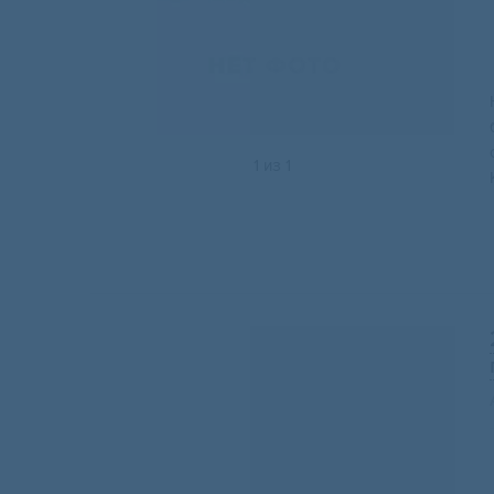
1
из
1