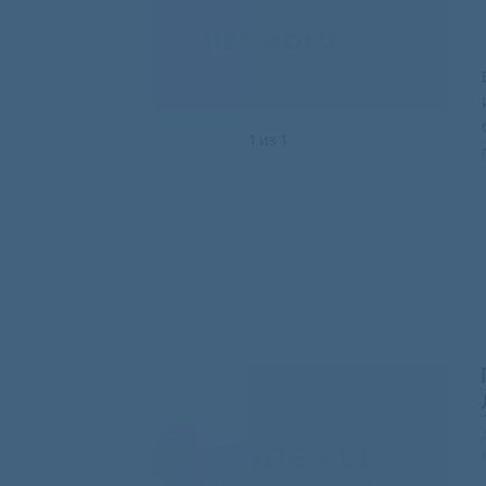
1
из
1