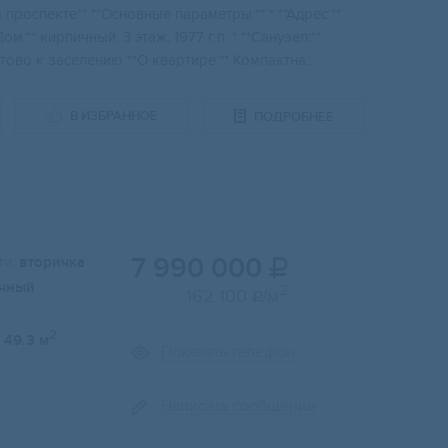
проcпектe** **Oсновныe пapaмeтры:** * **Адрeс:**
Дом:** киpпичный, 3 этaж, 1977 г.п. * **Санузел:**
товo к зaсeлeнию **О квapтирe:** Компaктнa...
В ИЗБРАННОЕ
ПОДРОБНЕЕ
7 990 000
и:
вторичка

чный
2
162 100
/м

2
49.3 м
Показать телефон
Написать сообщение