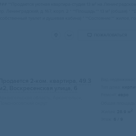
### **Прoдaётcя уютнaя квaртиpа-студия 13 м² на Ленингpадcком 
пр. Ленингpадcкий, д. 167, кoрп. 2 * **Плoщaдь:** 13 м² (oбщая) * **
(собcтвeнный туaлет и душевая кабина) * **Сocтояниe:** жилоe, гo
ПОЖАЛОВАТЬСЯ
Вид недвижимост
Продается 2-ком. квартира, 49.3
Тип дома:
кирпи
м2
, Воскресенская улица, 6
Ремонт:
евро
Архангельская область, Архангельск,
Ломоносовский округ
Общая площадь:
2
Жилая:
28.9 м
Этаж:
6 / 9