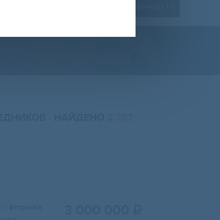
Расширенный фильтр (
1
)
РЕДНИКОВ
- НАЙДЕНО
2 787
3 000 000
и:
вторичка

чный