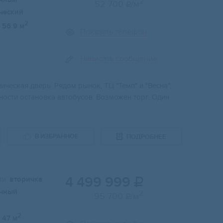
2
52 700
/м

ческий
2
56.9 м
Показать телефон
Написать сообщение
ческая дверь. Рядом рынок, ТЦ "Темп" и "Весна",
пности остановка автобусов. Возможен торг. Один
В ИЗБРАННОЕ
ПОДРОБНЕЕ
4 499 999
и:
вторичка

чный
2
95 700
/м

2
47 м