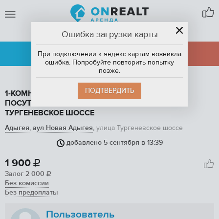
Ошибка загрузки карты
АУЛ НОВАЯ АДЫГЕЯ
АРЕНДА
ПРОДАЖА
При подключении к яндекс картам возникла
ошибка. Попробуйте повторить попытку
позже.
ПОДТВЕРДИТЬ
1-КОМНАТНАЯ КВАРТИРА, 30 М2, В АРЕНДУ
ПОСУТОЧНО В АУЛЕ НОВАЯ АДЫГЕЯ, УЛИЦА
ТУРГЕНЕВСКОЕ ШОССЕ
Адыгея
,
аул Новая Адыгея
,
улица Тургеневское шоссе
добавлено 5 сентября в 13:39
1
/ 8
1 900

Залог
2 000

Без комиссии
Без предоплаты
Пользователь