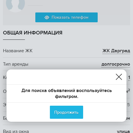
Показать телефон
ОБЩАЯ ИНФОРМАЦИЯ
Название ЖК
ЖК Дарград
Тип аренды
долгосрочно
Количество комнат
1
Для поиска объявлений воспользуйтесь
2
Общая площадь
30 м
фильтром.
Этаж / Этажность
5
/ 5
Продолжить
Балкон, лоджия
1 балкон
Вид из окна
улица