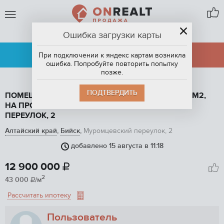
Ошибка загрузки карты
БИЙСК,
АЛТАЙСКИЙ КРАЙ
АРЕНДА
ПРОДАЖА
При подключении к яндекс картам возникла
ошибка. Попробуйте повторить попытку
позже.
ПОДТВЕРДИТЬ
ПОМЕЩЕНИЕ СВОБОДНОГО НАЗНАЧЕНИЯ, 300 М2,
НА ПРОДАЖУ В БИЙСКЕ, МУРОМЦЕВСКИЙ
ПЕРЕУЛОК, 2
Алтайский край
,
Бийск
,
Муромцевский переулок, 2
добавлено 15 августа в 11:18
1
/ 5
12 900 000

2
43 000
/м

Рассчитать ипотеку
Пользователь