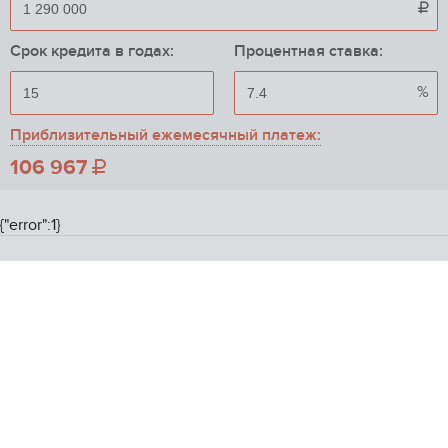

Срок кредита в годах:
Процентная ставка:
%
Приблизительный ежемесячный платеж:
106 967

{"error":1}
Пожаловаться на объявление
Скрыть объявление
ONREALT.
RU