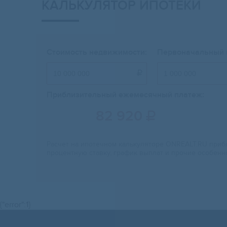
КАЛЬКУЛЯТОР ИПОТЕКИ
Стоимость недвижимости:
Первоначальный 

Приблизительный ежемесячный платеж:
82 920

Расчет на ипотечном калькуляторе ONREALT.RU прибл
процентную ставку, график выплат и прочие особенн
{"error":1}