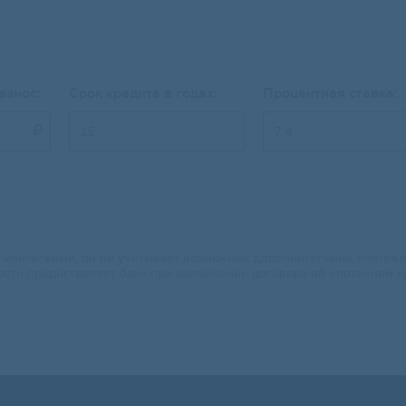
взнос:
Срок кредита в годах:
Процентная ставка:

изительный, он не учитывает возможных дополнительных платежей.
ости предоставляет банк при заключении договора об ипотечном к