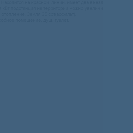
Находится на красной линии, имеет два въезд
0 кВт подстанция на территории можно увеличи
е отопление. Земля 35 сот(асфальт).
собное помещение, душ, туалет.