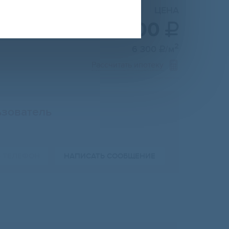
ЦЕНА
10 000 000

2
6 300
/м

Рассчитать ипотеку
зователь
Ь ТЕЛЕФОН
НАПИСАТЬ СООБЩЕНИЕ