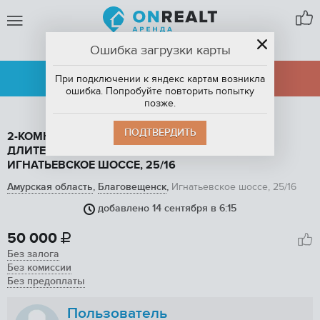
Ошибка загрузки карты
БЛАГОВЕЩЕНСК
АРЕНДА
ПРОДАЖА
При подключении к яндекс картам возникла
ошибка. Попробуйте повторить попытку
позже.
ПОДТВЕРДИТЬ
2-КОМНАТНАЯ КВАРТИРА, 60 М2, В АРЕНДУ НА
ДЛИТЕЛЬНЫЙ СРОК В БЛАГОВЕЩЕНСКЕ,
ИГНАТЬЕВСКОЕ ШОССЕ, 25/16
Амурская область
,
Благовещенск
,
Игнатьевское шоссе, 25/16
добавлено 14 сентября в 6:15
1
/ 15
50 000

Без залога
Без комиссии
Без предоплаты
Пользователь