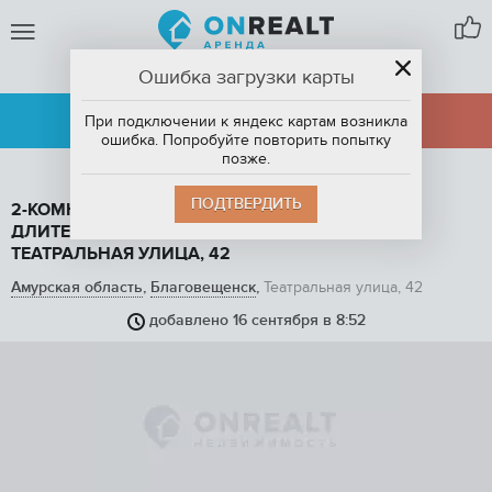
Ошибка загрузки карты
БЛАГОВЕЩЕНСК
АРЕНДА
ПРОДАЖА
При подключении к яндекс картам возникла
ошибка. Попробуйте повторить попытку
позже.
ПОДТВЕРДИТЬ
2-КОМНАТНАЯ КВАРТИРА, 42 М2, В АРЕНДУ НА
ДЛИТЕЛЬНЫЙ СРОК В БЛАГОВЕЩЕНСКЕ,
ТЕАТРАЛЬНАЯ УЛИЦА, 42
Амурская область
,
Благовещенск
,
Театральная улица, 42
добавлено 16 сентября в 8:52