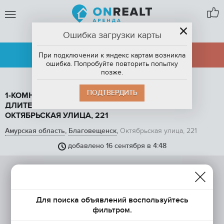
Ошибка загрузки карты
БЛАГОВЕЩЕНСК
АРЕНДА
ПРОДАЖА
При подключении к яндекс картам возникла
ошибка. Попробуйте повторить попытку
позже.
ПОДТВЕРДИТЬ
1-КОМНАТНАЯ КВАРТИРА, 40 М2, В АРЕНДУ НА
ДЛИТЕЛЬНЫЙ СРОК В БЛАГОВЕЩЕНСКЕ,
ОКТЯБРЬСКАЯ УЛИЦА, 221
Амурская область
,
Благовещенск
,
Октябрьская улица, 221
добавлено 16 сентября в 4:48
Для поиска объявлений воспользуйтесь
фильтром.