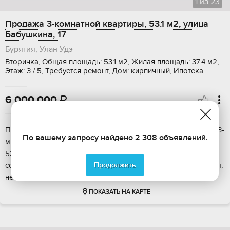
1
из
23
Продажа 3-комнатной квартиры, 53.1 м2, улица
Бабушкина, 17
Бурятия, Улан-Удэ
Вторичка, Общая площадь: 53.1 м2, Жилая площадь: 37.4 м2,
Этаж: 3 / 5, Требуется ремонт, Дом: кирпичный, Ипотека
6 000 000

Продается 3-х комнатная квартира , квартира находится на 3-
По вашему запросу найдено 2 308 объявлений.
м этаже 5-ти этажного кирпичного дома, общей площадью
53,1 кв,м, жилая 37,4кв,м, кухня 5,5кв,м, санузел
Продолжить
совмещенный, балкон, солнечная сторона, требуется ремонт,
не угловая теплая квартира.Обме...
ПОКАЗАТЬ НА КАРТЕ