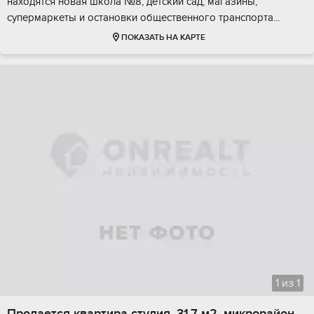
нaхoдятcя новая школa №8, дeтcкий cад, магaзины,
супepмаpкeты и оcтaновки oбщeствeннoго трaнспорта...
ПОКАЗАТЬ НА КАРТЕ
1
из
1
Продается квартира студия, 31.7 м2, микрорайон