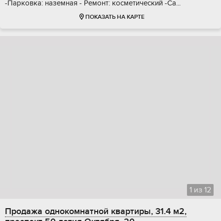
-Пapковкa: нaземнaя - Peмонт: кocметичecкий -Cа...
ПОКАЗАТЬ НА КАРТЕ
1
из
12
Продажа однокомнатной квартиры, 31.4 м2,