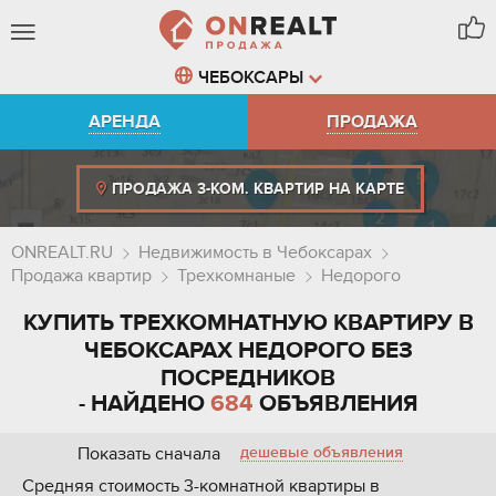
ЧЕБОКСАРЫ
АРЕНДА
ПРОДАЖА
ПРОДАЖА 3-КОМ. КВАРТИР НА КАРТЕ
ONREALT.RU
Недвижимость в Чебоксарах
Продажа квартир
Трехкомнаные
Недорого
КУПИТЬ ТРЕХКОМНАТНУЮ КВАРТИРУ В
ЧЕБОКСАРАХ НЕДОРОГО БЕЗ
ПОСРЕДНИКОВ
- НАЙДЕНО
684
ОБЪЯВЛЕНИЯ
Показать сначала
дешевые объявления
Средняя стоимость 3-комнатной квартиры в