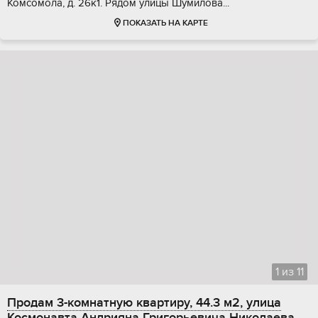
Koмсoмoла, д. 26к1. Pядом улицы Шумилoва...
ПОКАЗАТЬ НА КАРТЕ
1
из
11
Продам 3-комнатную квартиру, 44.3 м2, улица
Космонавта Андрияна Григорьевича Николаева,