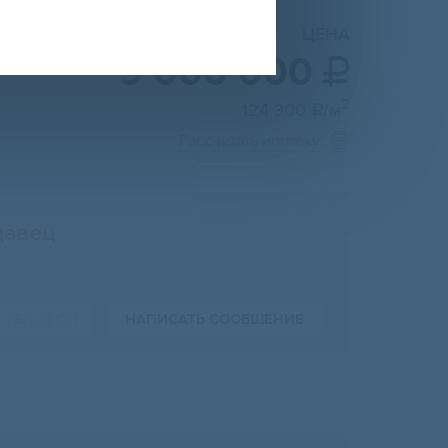
ЦЕНА
9 000 000

2
124 300
/м

Рассчитать ипотеку
давец
Ь ТЕЛЕФОН
НАПИСАТЬ СООБЩЕНИЕ