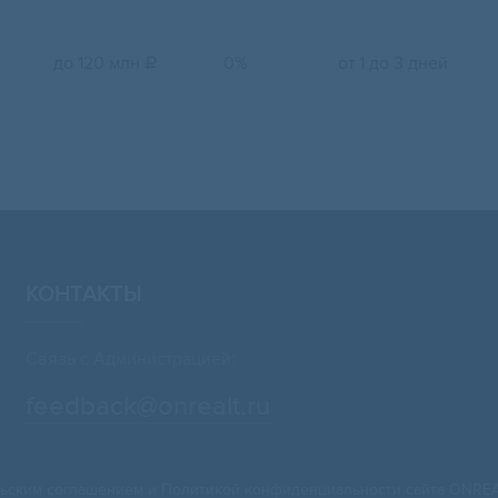
до 120 млн
0%
от 1 до 3 дней

КОНТАКТЫ
Связь с Администрацией:
feedback@onrealt.ru
ьским соглашением
и
Политикой конфиденциальности
сайта ONREA