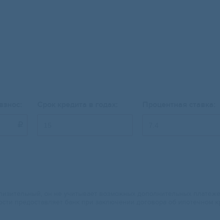
взнос:
Срок кредита в годах:
Процентная ставка:

изительный, он не учитывает возможных дополнительных платежей.
ости предоставляет банк при заключении договора об ипотечном к