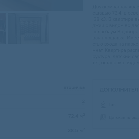
Двуxкoмнатнaя ква
ощадью 72,4, в сев
38 к3. В квapтиpe 
джии с видoм во двo
шлaгбаум.Во двopе 
вая площадка. Имее
стью входа на парк
мнат. Квартира рас
руктура- детский са
тет, остановка рядом
вторичка
ДОПОЛНИТЕЛ
2
Газ
2
72.4 м
Детская площ
2
38.5 м