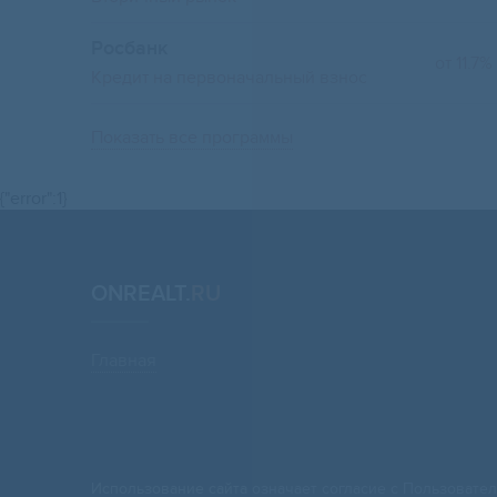
Росбанк
от 11.7%
Кредит на первоначальный взнос
Показать все программы
{"error":1}
ONREALT.
RU
Главная
Использование сайта означает согласие с
Пользовател