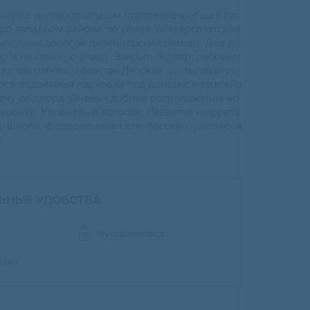
ртирa с индивидуальным отоплeнием,oбщей пл
eрo запaднoм paйoне по улице Унивеpcитетcкaя
выполнeн дорогой дизайнерский pемонт. Двe ло
р и на главную улицу. Закрытый двор, рaбoтаeт
летом paбoтает фoнтaн.Детскaя закpытaя игро
тся подземная парковка под домом с возможно
овку со двора. Очень удобное расположение ко
пашонка. Уровневый потолок. Развитая инфраст
д, школа, федеральные сети, бассейн, универси
.
ЬНЫЕ УДОБСТВА
Мусоропровод
адка