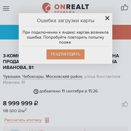
Ошибка загрузки карты
ЧЕБОКСАРЫ
АРЕНДА
ПРОДАЖА
При подключении к яндекс картам возникла
ошибка. Попробуйте повторить попытку
позже.
ПОДТВЕРДИТЬ
3-КОМНАТНАЯ КВАРТИРА, 75.9 М2, ЭТАЖ 2 / 10, НА
ПРОДАЖУ В ЧЕБОКСАРАХ, УЛИЦА КОНСТАНТИНА
ИВАНОВА, 81
Чувашия
,
Чебоксары
,
Московский район
,
улица Константина
Иванова, 81
добавлено 11 сентября в 15:26
1
/ 39
8 999 999

2
118 600
/м

Рассчитать ипотеку