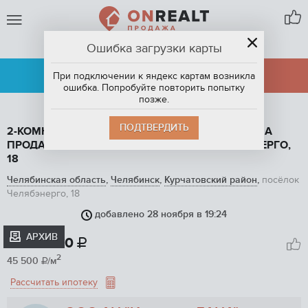
Ошибка загрузки карты
ЧЕЛЯБИНСК
АРЕНДА
ПРОДАЖА
При подключении к яндекс картам возникла
ошибка. Попробуйте повторить попытку
позже.
ПОДТВЕРДИТЬ
2-КОМНАТНАЯ КВАРТИРА, 41.8 М2, ЭТАЖ 1 / 2, НА
ПРОДАЖУ В ЧЕЛЯБИНСКЕ, ПОСЁЛОК ЧЕЛЯБЭНЕРГО,
18
Челябинская область
,
Челябинск
,
Курчатовский район
,
посёлок
Челябэнерго, 18
добавлено 28 ноября в 19:24
1
/ 13
АРХИВ
1 900 000

2
45 500
/м

Рассчитать ипотеку