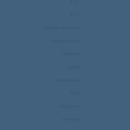
2
6 м
5
/ 5
требует ремонта
1 раздельный
1 балкон
двор
панельный
1974
открытая
ипотека