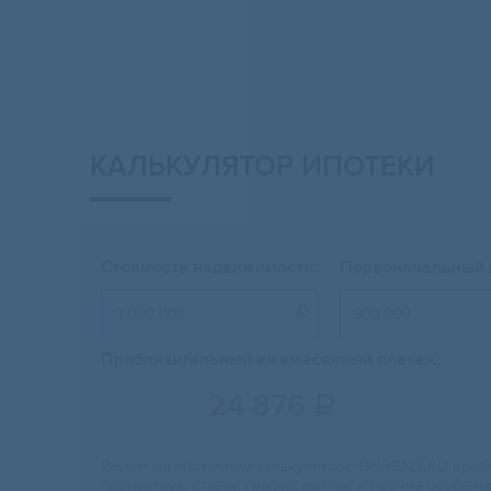
КАЛЬКУЛЯТОР ИПОТЕКИ
Стоимость недвижимости:
Первоначальный 

Приблизительный ежемесячный платеж:
24 876

Расчет на ипотечном калькуляторе ONREALT.RU прибл
процентную ставку, график выплат и прочие особенн