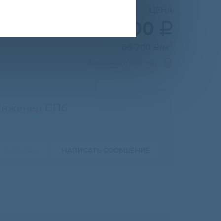
ЦЕНА
3 000 000

2
66 700
/м

Рассчитать ипотеку
Инженер СПб
Ь ТЕЛЕФОН
НАПИСАТЬ СООБЩЕНИЕ