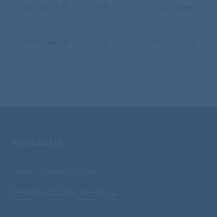
до 30 млн
10%
от 1 до 1 дней

до 120 млн
0%
от 1 до 3 дней

КОНТАКТЫ
Связь с Администрацией:
feedback@onrealt.ru