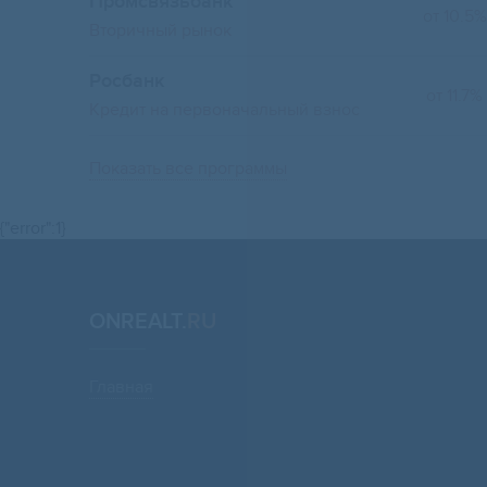
Промсвязьбанк
от 10.5%
Вторичный рынок
Росбанк
от 11.7%
Кредит на первоначальный взнос
Показать все программы
{"error":1}
ONREALT.
RU
Главная