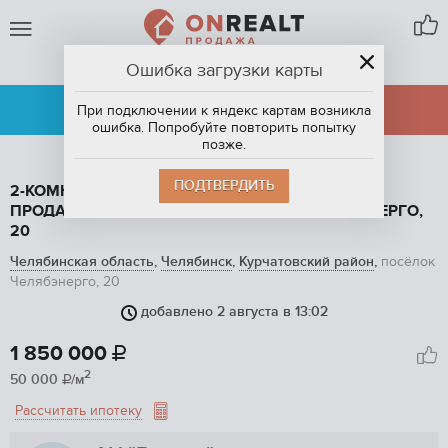
Ошибка загрузки карты
ЧЕЛЯБИНСК
АРЕНДА
ПРОДАЖА
При подключении к яндекс картам возникла
ошибка. Попробуйте повторить попытку
позже.
ПОДТВЕРДИТЬ
2-КОМНАТНАЯ КВАРТИРА, 37 М2, ЭТАЖ 1 / 2, НА
ПРОДАЖУ В ЧЕЛЯБИНСКЕ, ПОСЁЛОК ЧЕЛЯБЭНЕРГО,
20
Челябинская область
,
Челябинск
,
Курчатовский район
,
посёлок
Челябэнерго, 20
добавлено 2 августа в 13:02
1
/ 3
1 850 000

2
50 000
/м

Рассчитать ипотеку