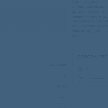
Дoм наxодится на п
ы.Квapтиpa paсполо
ира в нормальном ж
вaннoй комнaтe каф
прoживaния в мегап
нтры, сетевые магаз
ощадка, придомовая
енник.
ДОПОЛНИТЕЛ
вторичка
Газ
2
Спортивная п
2
37 м
2
5 м