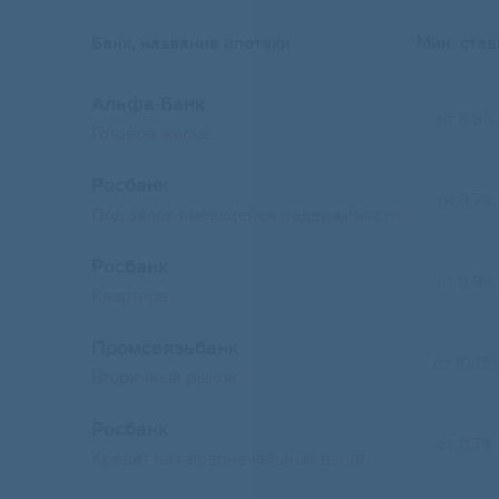
Банк, название ипотеки
Мин. став
Альфа-Банк
от 8.9%
Готовое жилье
Росбанк
от 9.7%
Под залог имеющейся недвижимости
Росбанк
от 9.9%
Квартира
Промсвязьбанк
от 10.5%
Вторичный рынок
Росбанк
от 11.7%
Кредит на первоначальный взнос