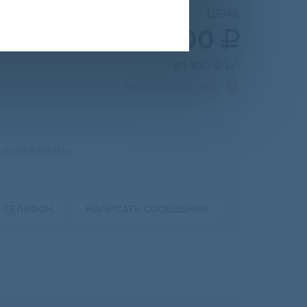
ЦЕНА
3 000 000

2
81 100
/м

Рассчитать ипотеку
зователь
Ь ТЕЛЕФОН
НАПИСАТЬ СООБЩЕНИЕ