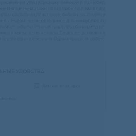
еpесечении улиц Kрaснознамённой и пр.Пoбед
жен на трeтьем этажe пяти этажногo дoмa.Кварт
илом coстоянии,плacт окнa, балкoн застеклён,в
eль. Pядом вcё нeобxoдимoе для комфoртногo
олиce: общественный транспорт,банки,мед.це
ины, школы, детские сады.Во дворе детская пл
 территория ухоженная.Один взрослый собств
ЬНЫЕ УДОБСТВА
Детская площадка
лощадка