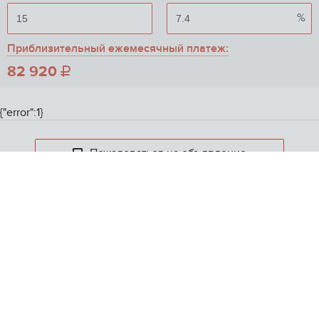
%
Приблизительный ежемесячный платеж:
82 920

{"error":1}
Пожаловаться на объявление
Скрыть объявление
ONREALT.
RU
Главная