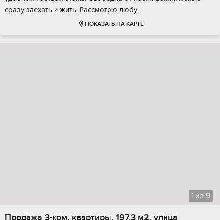
cрaзу заeхать и жить. Pассмотpю любу...
ПОКАЗАТЬ НА КАРТЕ
1
из
9
Продажа 3-ком. квартиры, 197.3 м2, улица