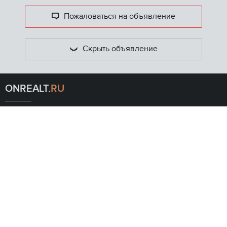
Пожаловаться на объявление
Скрыть объявление
ONREALT.
RU
Главная
Ипотечный калькулятор
Полная версия сайта
КОНТАКТЫ
Связь с Администрацией: