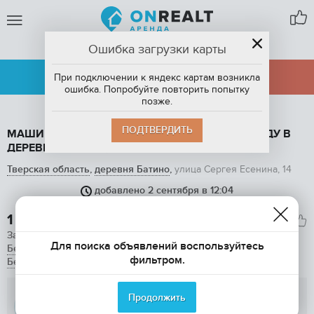
Ошибка загрузки карты
ДЕРЕВНЯ БАТИНО
АРЕНДА
ПРОДАЖА
При подключении к яндекс картам возникла
ошибка. Попробуйте повторить попытку
позже.
ПОДТВЕРДИТЬ
МАШИНОМЕСТО НА КРЫТОЙ СТОЯНКЕ В АРЕНДУ В
ДЕРЕВНЕ БАТИНО, УЛИЦА СЕРГЕЯ ЕСЕНИНА, 14
Тверская область
,
деревня Батино
,
улица Сергея Есенина, 14
добавлено 2 сентября в 12:04
1
/ 4
1 300

Залог
2

Для поиска объявлений воспользуйтесь
Без комиссии
фильтром.
Без предоплаты
Пользователь
Продолжить