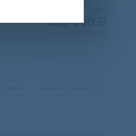
ЦЕНА
229 000

Рассчитать ипотеку
зователь
Ь ТЕЛЕФОН
НАПИСАТЬ СООБЩЕНИЕ
ля семейного отдыха! Тихая деревня, приличн