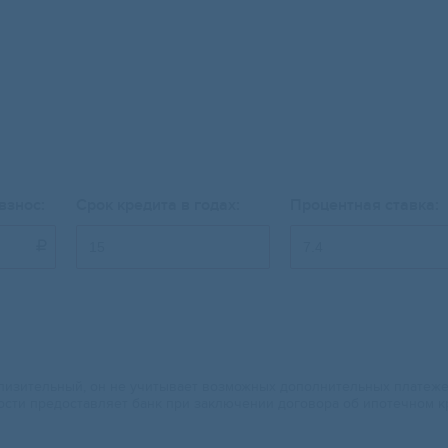
взнос:
Срок кредита в годах:
Процентная ставка:

изительный, он не учитывает возможных дополнительных платежей.
ости предоставляет банк при заключении договора об ипотечном к