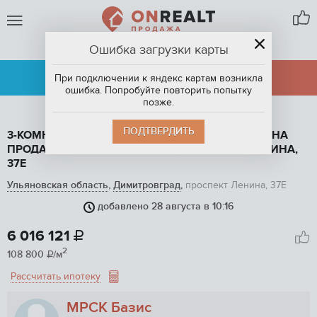
Ошибка загрузки карты
ДИМИТРОВГРАД
АРЕНДА
ПРОДАЖА
При подключении к яндекс картам возникла
ошибка. Попробуйте повторить попытку
позже.
ПОДТВЕРДИТЬ
3-КОМНАТНАЯ КВАРТИРА, 55.3 М2, ЭТАЖ 9 / 16, НА
ПРОДАЖУ В ДИМИТРОВГРАДЕ, ПРОСПЕКТ ЛЕНИНА,
37Е
Ульяновская область
,
Димитровград
,
проспект Ленина, 37Е
добавлено 28 августа в 10:16
1
/ 6
6 016 121

2
108 800
/м

Рассчитать ипотеку
МРСК Базис