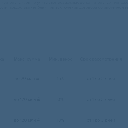
изительный, он не учитывает возможных дополнительных платежей.
ости предоставляет банк при заключении договора об ипотечном к
ка
Макс. сумма
Мин. взнос
Срок рассмотрения
до 70 млн
15%
от 1 до 2 дней

до 120 млн
0%
от 1 до 3 дней

до 120 млн
10%
от 1 до 3 дней
