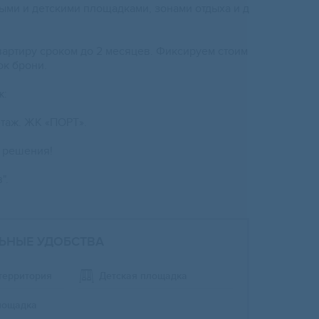
ми и детскими площадками, зонами отдыха и д
артиру сроком до 2 месяцев. Фиксируем стоим
ок брони.
ж:
 этаж. ЖК «ПОРТ».
 решения!
".
ЬНЫЕ УДОБСТВА
территория
Детская площадка
лощадка