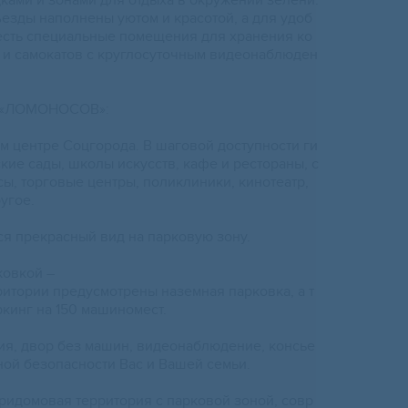
ами и зонами для отдыха в окружении зелени.
зды наполнены уютом и красотой, а для удоб
 есть специальные помещения для хранения ко
 и самокатов с круглосуточным видеонаблюден
 «ЛОМОНОСОВ»:
ом центре Соцгорода. В шаговой доступности ги
кие сады, школы искусств, кафе и рестораны, с
ы, торговые центры, поликлиники, кинотеатр,
угое.
ся прекрасный вид на парковую зону.
ковкой –
итории предусмотрены наземная парковка, а т
кинг на 150 машиномест.
рия, двор без машин, видеонаблюдение, консье
ной безопасности Вас и Вашей семьи.
ридомовая территория с парковой зоной, совр