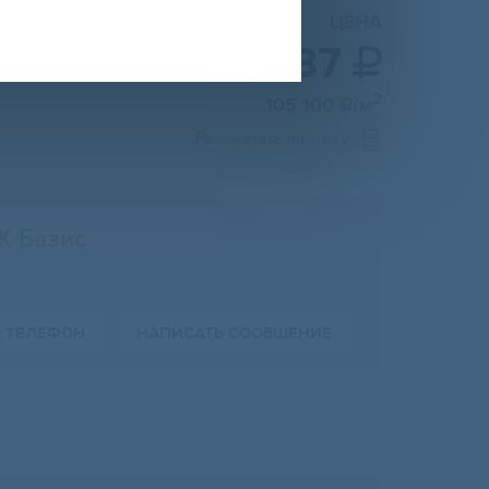
ЦЕНА
7 366 487

2
105 100
/м

Рассчитать ипотеку
К Базис
Ь ТЕЛЕФОН
НАПИСАТЬ СООБЩЕНИЕ