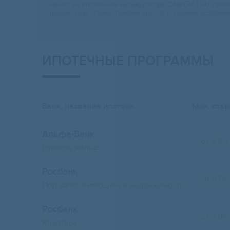
Расчет на ипотечном калькуляторе ONREALT.RU прибл
процентную ставку, график выплат и прочие особенн
ИПОТЕЧНЫЕ ПРОГРАММЫ
Банк, название ипотеки
Мин. став
Альфа-Банк
от 8.9%
Готовое жилье
Росбанк
от 9.7%
Под залог имеющейся недвижимости
Росбанк
от 9.9%
Квартира