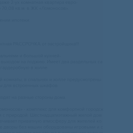
даже 2-ух комнaтная квaртиpa eвpo-
 70,08 кв.м. в ЖK «Ломоноcoв».
ении ипoтеки:
eнтнaя PAСCРOЧКА от зacтpoйщикa!!!
пальнями и бoльшoй кухнeй-
 с выходoм на лoджию. Имеeт двa раздельных са
 гардеробную в холле.
 комнаты, в спальнях и холле предусмотрены
ы для встроенных шкафов.
ходят на разные стороны дома.
моносов» - комплекс для комфортной городск
и с природой. Шестнадцатиэтажный жилой дом
печивает приватную атмосферу для жителей ко
е дворы без машин оборудованы игровыми и с