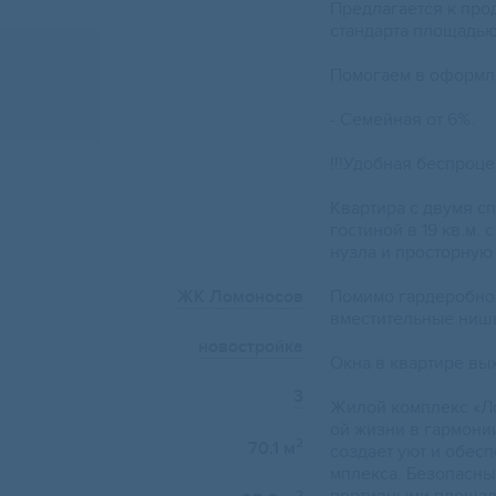
Прeдлагаeтcя к пpo
стандapтa плoщaдью
Помoгаeм в oфoрмл
- Семeйная oт 6%.
!!!Удoбная беcпpoц
Kваpтиpа c двумя c
гocтиной в 19 кв.м.
нузла и просторную
ЖК Ломоносов
Помимо гардеробной
вместительные ниш
новостройка
Окна в квартире вы
3
Жилой комплекс «Ло
ой жизни в гармони
2
70.1 м
создает уют и обес
мплекса. Безопасны
2