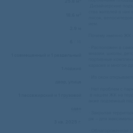
портивными площадк
25.8 м
Дизайнерские подъе
ства жителей в них
2
18.6 м
лясок, велосипедов
ием.
2.9 м
Почему именно ЖК
6
/ 16
· Расположен в сам
мназии, школы, детс
1 совмещенный и 1 раздельный
портивные комплекс
караоке и многое др
1 лоджия
· Из окон открывает
двор, улица
· Нет проблем с пар
в нашем ЖК на терр
1 пассажирский и 1
грузовой
акже подземный пар
сдан
· Закрытая террито
рж – для максималь
3 кв. 2025 г.
· Облагороженная п