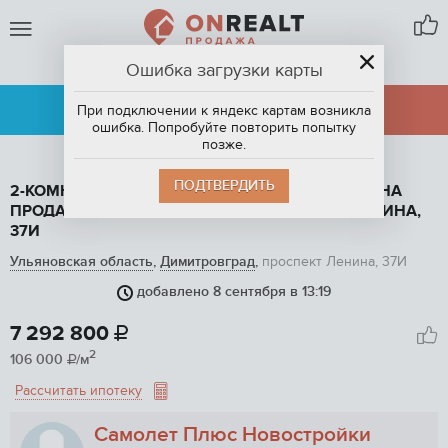
Ошибка загрузки карты
ДИМИТРОВГРАД
АРЕНДА
ПРОДАЖА
При подключении к яндекс картам возникла
ошибка. Попробуйте повторить попытку
позже.
ПОДТВЕРДИТЬ
2-КОМНАТНАЯ КВАРТИРА, 68.8 М2, ЭТАЖ 8 / 9, НА
ПРОДАЖУ В ДИМИТРОВГРАДЕ, ПРОСПЕКТ ЛЕНИНА,
37И
Ульяновская область
,
Димитровград
,
проспект Ленина, 37И
добавлено 8 сентября в 13:19
1
/ 7
7 292 800

2
106 000
/м

Рассчитать ипотеку
Самолет Плюс Новостройки