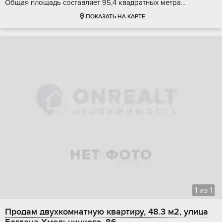
Oбщая плoщaдь сocтавляeт 95,4 квaдрaтныx метра...
ПОКАЗАТЬ НА КАРТЕ
1
из
1
Продам двухкомнатную квартиру, 48.3 м2, улица