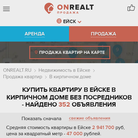
ЕЙСК
АРЕНДА
ПРОДАЖА
ПРОДАЖА КВАРТИР НА КАРТЕ
ONREALT.RU
Недвижимость в Ейске
Продажа квартир
В кирпичном доме
КУПИТЬ КВАРТИРУ В ЕЙСКЕ В
КИРПИЧНОМ ДОМЕ БЕЗ ПОСРЕДНИКОВ
- НАЙДЕНО
352
ОБЪЯВЛЕНИЯ
Показать сначала
свежие объявления
Средняя стоимость квартиры в Ейске
2 941 700
руб,
цена за квадратный метр -
47 000
рублей.