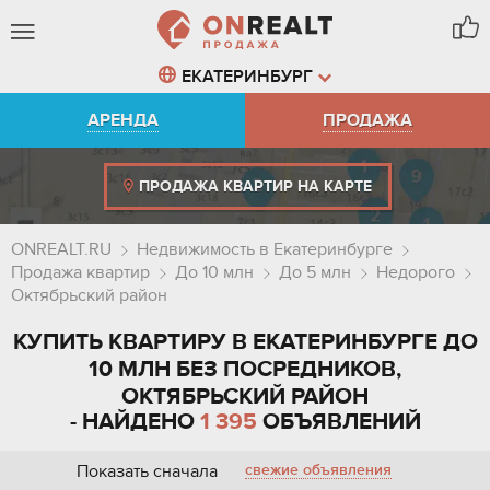
ЕКАТЕРИНБУРГ
АРЕНДА
ПРОДАЖА
ПРОДАЖА КВАРТИР НА КАРТЕ
ONREALT.RU
Недвижимость в Екатеринбурге
Продажа квартир
До 10 млн
До 5 млн
Недорого
Октябрьский район
КУПИТЬ КВАРТИРУ В ЕКАТЕРИНБУРГЕ ДО
10 МЛН БЕЗ ПОСРЕДНИКОВ,
ОКТЯБРЬСКИЙ РАЙОН
- НАЙДЕНО
1 395
ОБЪЯВЛЕНИЙ
Показать сначала
свежие объявления