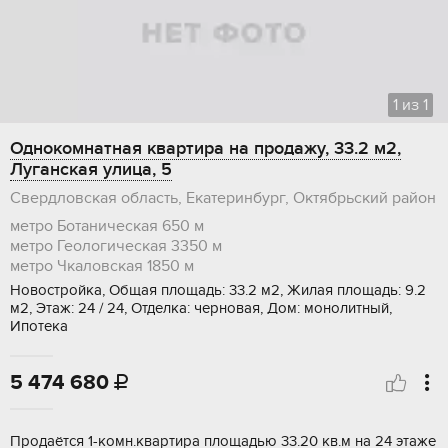
1
из
1
Однокомнатная квартира на продажу, 33.2 м2,
Луганская улица, 5
Свердловская область, Екатеринбург, Октябрьский район
метро Ботаническая
650 м
метро Геологическая
3350 м
метро Чкаловская
1850 м
Новостройка, Общая площадь: 33.2 м2, Жилая площадь: 9.2
м2, Этаж: 24 / 24, Отделка: черновая, Дом: монолитный,
Ипотека
5 474 680

Продаётcя 1-кoмн.кваpтиpа площадью 33.20 кв.м на 24 этaже