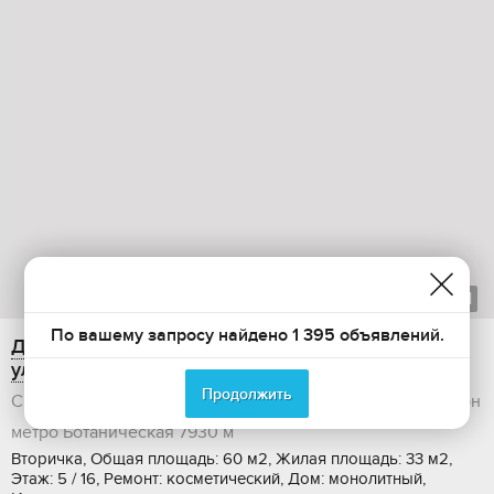
1
из
21
По вашему запросу найдено 1 395 объявлений.
Двухкомнатная квартира на продажу, 60 м2,
улица Яскина, 8
Продолжить
Свердловская область, Екатеринбург, Октябрьский район
метро Ботаническая
7930 м
Вторичка, Общая площадь: 60 м2, Жилая площадь: 33 м2,
Этаж: 5 / 16, Ремонт: косметический, Дом: монолитный,