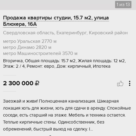
1
из
13
Продажа квартиры студии, 15.7 м2, улица
Блюхера, 16А
Свердловская область, Екатеринбург, Кировский район
метро Уральская
2770 м
метро Динамо
2820 м
метро Машиностроителей
3570 м
Вторичка, Общая площадь: 15.7 м2, Жилая площадь: 12 м2,
Этаж: 2 / 4, Ремонт: евро, Дом: кирпичный, Ипотека
2 300 000

Заезжай и живи! Полноценная канализация. Шикарная
локация хоть для жизни, хоть для сдачи в аренду. Спокойные
соседи, есть старший на этаже. Мебель и техника остается.
Теплые кирпичные стены. Одинсобственник, без
обременений, быстрый выход на сделку. I...