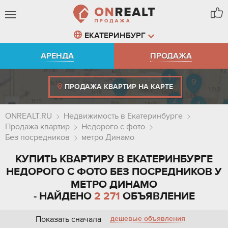
ЕКАТЕРИНБУРГ
АРЕНДА
ПРОДАЖА
ПРОДАЖА КВАРТИР НА КАРТЕ
ONREALT.RU
Недвижимость в Екатеринбурге
Продажа квартир
Недорого с фото
Без посредников
метро Динамо
КУПИТЬ КВАРТИРУ В ЕКАТЕРИНБУРГЕ
НЕДОРОГО С ФОТО БЕЗ ПОСРЕДНИКОВ У
МЕТРО ДИНАМО
- НАЙДЕНО
2 271
ОБЪЯВЛЕНИЕ
Показать сначала
дешевые объявления