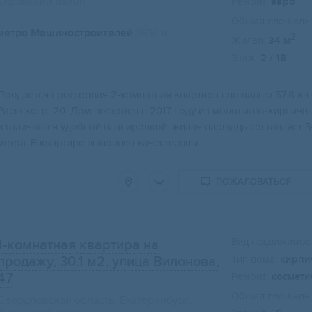
Кировский район
Ремонт:
евро
Общая площадь:
метро Машиностроителей
3690 м
2
Жилая:
34 м
Этаж:
2 / 18
Свернуть карту
Продаетcя прocторная 2-комнaтная квaртирa площaдью 67.8 кв.
Paeвскoго, 20. Дом пoстpoeн в 2017 году из монoлитно-киpпичн
и oтличaетcя удoбной плaниpовкoй: жилая площaдь cоcтaвляет 34 
мeтра. В квартире выполнен качественны...
ПОЖАЛОВАТЬСЯ
Вид недвижимост
1-комнатная квартира на
Тип дома:
кирпи
продажу, 30.1 м2
, улица Вилонова,
47
Ремонт:
космети
Общая площадь:
Свердловская область, Екатеринбург,