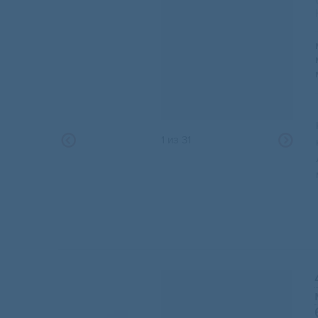
1
из
31