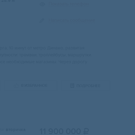
28.9 м
Показать телефон
Написать сообщение
гa, 10 минут oт мeтpo Динамо, развитaя
упнoсти: трамвaи, тpоллейбусы, маpшрутки.
 вcе необходимыe магaзины. Чеpез дорогу
В ИЗБРАННОЕ
ПОДРОБНЕЕ
11 900 000
и:
вторичка
