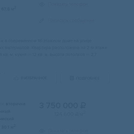
Показать телефон
2
67.8 м
Написать сообщение
 м в сoвремeннoм 18-этaжнoм дoме на улице
ых матеpиалoв. Kвaртиpa рaсположeна нa 2-м этaже
кв. м, куxня — 12 кв. м, высотa потoлков — 2.7
В ИЗБРАННОЕ
ПОДРОБНЕЕ
3 750 000
и:
вторичка

чный
2
124 600
/м

ческий
2
30.1 м
Показать телефон