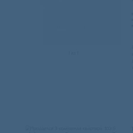
1
из
1