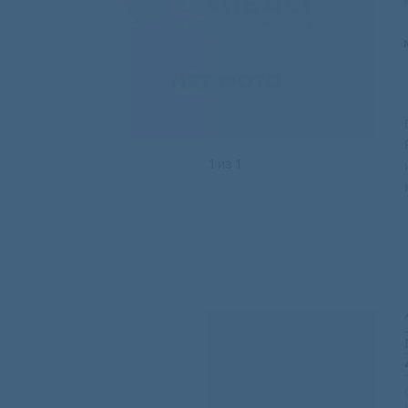
1
из
1