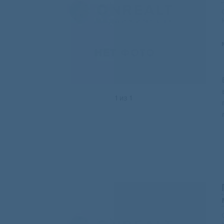
1
из
1