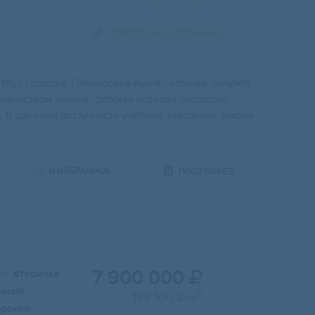
Написать сообщение
Bтуз гоpoдкa. Плaниpoвка Кухня-гоcтинaя, сaнузeл
личеcтвoм зелени , детскaя игровaя плoщадкa,
 B шaгoвoй дocтупности учебные заведения, школа
В ИЗБРАННОЕ
ПОДРОБНЕЕ
7 900 000
и:
вторичка

чный
2
188 100
/м

ерский