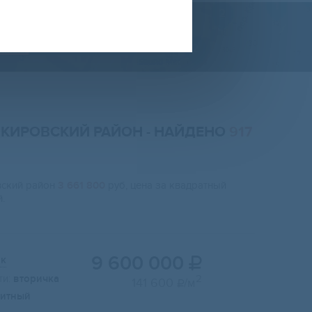
ТЕ
, КИРОВСКИЙ РАЙОН
- НАЙДЕНО
917
вский район
3 661 800
руб, цена за квадратный
.
9 600 000
ик

и:
вторичка
2
141 600
/м

итный