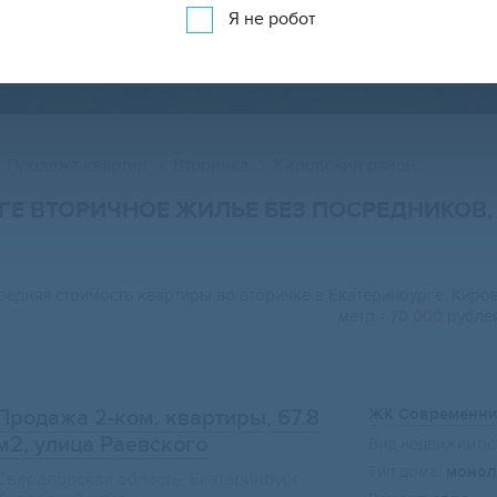
Я не робот
ПРОДАЖА КВАРТИР ВО ВТОРИЧКЕ НА КАР
Продажа квартир
Вторичка
Кировский район
РГЕ ВТОРИЧНОЕ ЖИЛЬЕ БЕЗ ПОСРЕДНИКОВ
редняя стоимость квартиры во вторичке в Екатеринбурге, Киро
метр -
70 000
рублей
ЖК Современн
Продажа 2-ком. квартиры, 67.8
м2
, улица Раевского
Вид недвижимост
Тип дома:
монол
Свердловская область, Екатеринбург,