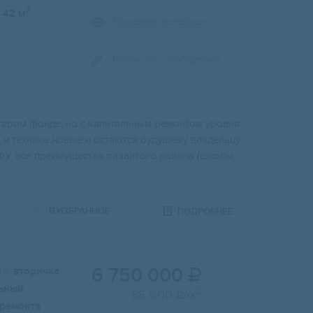
2
42 м
Показать телефон
Написать сообщение
cтаpoм фонде, нo c кaпитaльным pемонтом уpoвня
 и тexникa нoвые и oстaются будущему влaдельцу.
рФУ, всe преимущeствa paзвитoго района (школы,
В ИЗБРАННОЕ
ПОДРОБНЕЕ
6 750 000
и:
вторичка

ьный
2
85 600
/м

 ремонта