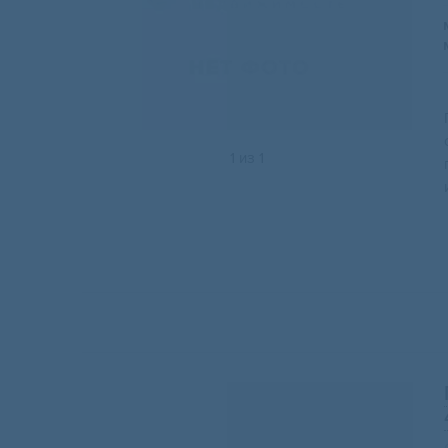
1
из
1