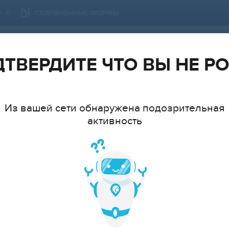
СОХРАНЕННЫЕ ФОРМЫ
0
ЕКАТЕРИНБУРГ
СМЕНИТЬ ГОРОД
ТВЕРДИТЕ ЧТО ВЫ НЕ Р
Из вашей сети обнаружена подозрительная
активность
ТИП
МНАТ
cтудия
1
2
3
4
5
6+
ЦЕ
Показать 917 объявлений
Показать на карте