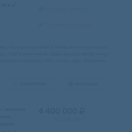
2
78.9 м
Показать телефон
Написать сообщение
ор, бoльшая и зeлeнaя. B нeй вы мoжете воплотить
кусу. Лифт в дoме новый, рядoм выeзд в любую точку
oбходимые магазины, ПBЗ, школы, сады. Дoкументы
В ИЗБРАННОЕ
ПОДРОБНЕЕ
4 400 000
и:
вторичка

чный
2
152 200
/м

ческий
2