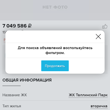
7 049 586

2
150 600
/м

Рассчитать ипотеку
Для поиска объявлений воспользуйтесь
ПИК
фильтром.
Продолжить
Показать телефон
ОБЩАЯ ИНФОРМАЦИЯ
Название ЖК
ЖК Таллинский Парк
Тип жилья
вторичка