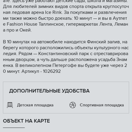
ате: здесь уже работают детские сады, школа и магазины.
Для любителей зимних видов спорта открыта круглосуточ
ная ледовая арена Iсе Rink. За покупками и развлечения
ми также можно быстро доехать: 10 минут — и вы в Аутлет
е Fаshiоn Ноusе Таллинское, гипермаркетах Лента, Леман
а про и Окей.
В 10 минутах на автомобиле находится Финский залив, на
берегу которого расположились объекты культурного нас
ледия. Рядом — Константиновский парк с отреставрирова
нным дворцом, а чуть дальше расположена усадьба Знам
енка. В великолепном Петергофе вы будете уже через 2
0 минут. Артикул - 1026292
ДОПОЛНИТЕЛЬНЫЕ УДОБСТВА
Детская площадка
Спортивная площадка
ОБЪЕКТ НА КАРТЕ