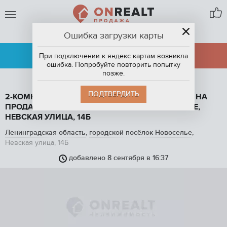
Ошибка загрузки карты
ГОРОДСКОЙ ПОСЁЛОК НОВОСЕЛЬЕ
АРЕНДА
ПРОДАЖА
При подключении к яндекс картам возникла
ошибка. Попробуйте повторить попытку
позже.
ПОДТВЕРДИТЬ
2-КОМНАТНАЯ КВАРТИРА, 46.8 М2, ЭТАЖ 5 / 12, НА
ПРОДАЖУ В ГОРОДСКОМ ПОСЁЛКЕ НОВОСЕЛЬЕ,
НЕВСКАЯ УЛИЦА, 14Б
Ленинградская область
,
городской посёлок Новоселье
,
Невская улица, 14Б
добавлено 8 сентября в 16:37