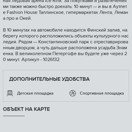
ная ледовая арена Iсе Rink. За покупками и развлечения
ми также можно быстро доехать: 10 минут — и вы в Аутлет
е Fаshiоn Ноusе Таллинское, гипермаркетах Лента, Леман
а про и Окей.
В 10 минутах на автомобиле находится Финский залив, на
берегу которого расположились объекты культурного нас
ледия. Рядом — Константиновский парк с отреставрирова
нным дворцом, а чуть дальше расположена усадьба Знам
енка. В великолепном Петергофе вы будете уже через 2
0 минут. Артикул - 1026132
ДОПОЛНИТЕЛЬНЫЕ УДОБСТВА
Детская площадка
Спортивная площадка
ОБЪЕКТ НА КАРТЕ