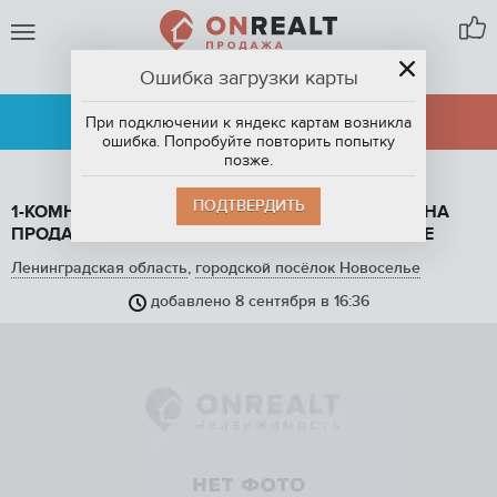
Ошибка загрузки карты
ГОРОДСКОЙ ПОСЁЛОК НОВОСЕЛЬЕ
АРЕНДА
ПРОДАЖА
При подключении к яндекс картам возникла
ошибка. Попробуйте повторить попытку
позже.
ПОДТВЕРДИТЬ
1-КОМНАТНАЯ КВАРТИРА, 38.2 М2, ЭТАЖ 5 / 12, НА
ПРОДАЖУ В ГОРОДСКОМ ПОСЁЛКЕ НОВОСЕЛЬЕ
Ленинградская область
,
городской посёлок Новоселье
добавлено 8 сентября в 16:36