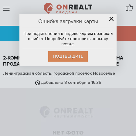
Ошибка загрузки карты
ГОРОДСКОЙ ПОСЁЛОК НОВОСЕЛЬЕ
АРЕНДА
ПРОДАЖА
При подключении к яндекс картам возникла
ошибка. Попробуйте повторить попытку
позже.
ПОДТВЕРДИТЬ
2-КОМНАТНАЯ КВАРТИРА, 57.6 М2, ЭТАЖ 8 / 12, НА
ПРОДАЖУ В ГОРОДСКОМ ПОСЁЛКЕ НОВОСЕЛЬЕ
Ленинградская область
,
городской посёлок Новоселье
добавлено 8 сентября в 16:36