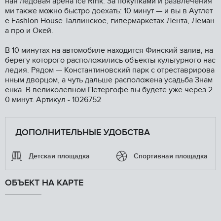
ная ледовая арена Iсе Rink. За покупками и развлечения
ми также можно быстро доехать: 10 минут — и вы в Аутлет
е Fаshiоn Ноusе Таллинское, гипермаркетах Лента, Леман
а про и Окей.
В 10 минутах на автомобиле находится Финский залив, на
берегу которого расположились объекты культурного нас
ледия. Рядом — Константиновский парк с отреставрирова
нным дворцом, а чуть дальше расположена усадьба Знам
енка. В великолепном Петергофе вы будете уже через 2
0 минут. Артикул - 1026752
ДОПОЛНИТЕЛЬНЫЕ УДОБСТВА
Детская площадка
Спортивная площадка
ОБЪЕКТ НА КАРТЕ