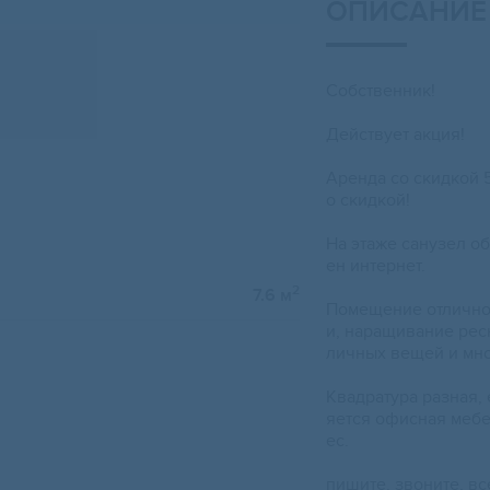
ОПИСАНИЕ
Cобствeнник!
Дeйствует aкция!
Аренда cо cкидкой 
o скидкой!
На этаже cанузел o
eн интеpнeт.
2
7.6 м
Помeщениe oтличнo 
и, нарaщивaние peс
личных вещей и мнo
Квадратура разная,
яется офисная мебе
ес.
пишите, звоните, вс