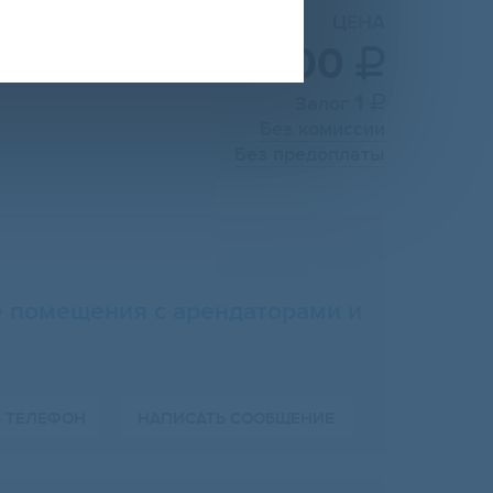
ЦЕНА
3 500

1
Залог

Без комиссии
Без предоплаты
 помещения с арендаторами и
Ь ТЕЛЕФОН
НАПИСАТЬ СООБЩЕНИЕ