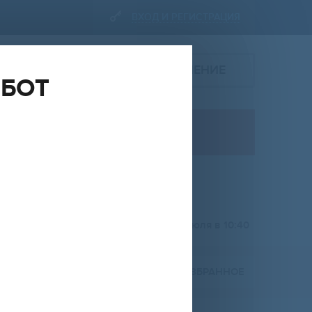
ВХОД И РЕГИСТРАЦИЯ
ПОДАТЬ ОБЪЯВЛЕНИЕ
ОБОТ
ПРОДАЖА
коммерческая недвижимость
НА
ОТ
ДО
RUR
добавлено 22 июля в 10:40
ПОЖАЛОВАТЬСЯ
В ИЗБРАННОЕ
Расширенный фильтр (
0
)