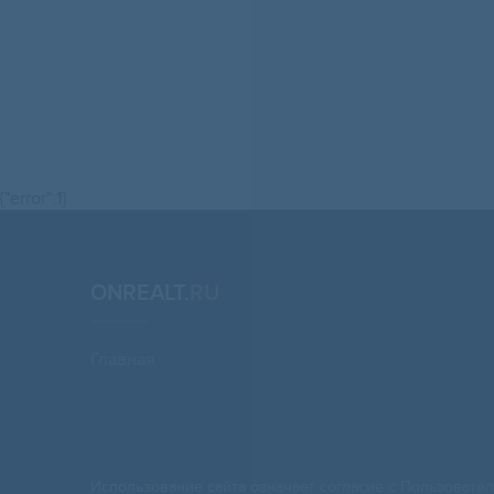
{"error":1}
ONREALT.
RU
Главная
Использование сайта означает согласие с
Пользовател