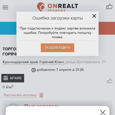
Ошибка загрузки карты
ГОРЯЧИЙ КЛЮЧ
АРЕНДА
ПРОДАЖА
При подключении к яндекс картам возникла
ошибка. Попробуйте повторить попытку
позже.
ПОДТВЕРДИТЬ
ТОРГОВАЯ ПЛОЩАДЬ, 30 М2, НА ПРОДАЖУ В
ГОРЯЧЕМ КЛЮЧЕ, УЛИЦА ДОСТОЕВСКОГО, 7/1
Краснодарский край
,
Горячий Ключ
,
улица Достоевского, 7/1
добавлено 7 апреля в 21:26
1
/ 2
АРХИВ
10

2
0
/м

Рассчитать ипотеку
Пользователь