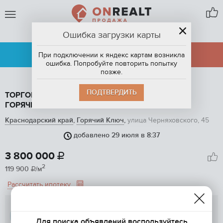
Ошибка загрузки карты
ГОРЯЧИЙ КЛЮЧ
АРЕНДА
ПРОДАЖА
При подключении к яндекс картам возникла
ошибка. Попробуйте повторить попытку
позже.
ПОДТВЕРДИТЬ
ТОРГОВАЯ ПЛОЩАДЬ, 31.7 М2, НА ПРОДАЖУ В
ГОРЯЧЕМ КЛЮЧЕ, УЛИЦА ЧЕРНЯХОВСКОГО, 45
Краснодарский край
,
Горячий Ключ
,
улица Черняховского, 45
добавлено 29 июля в 8:37
1
/ 8
3 800 000

2
119 900
/м

Рассчитать ипотеку
Самолет плюс
Для поиска объявлений воспользуйтесь