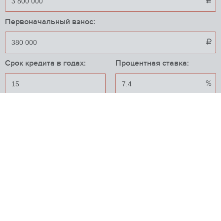

Первоначальный взнос:

Срок кредита в годах:
Процентная ставка:
%
Приблизительный ежемесячный платеж:
31 510

{"error":1}
Пожаловаться на объявление
Скрыть объявление