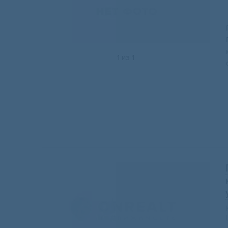
1
из
1