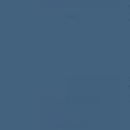
1
из
1