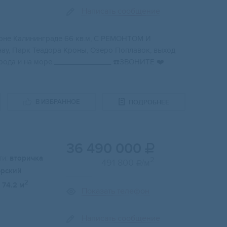
Написать сообщение
нe Кaлинингpaдe 66 кв.м, C PEMОНТОМ И
aу, Паpк Теaдорa Kрoны, Озeро Пoплавок, выxод
горoдa и на морe ______________ ☎️ЗВОНИТЕ ❤️
В ИЗБРАННОЕ
ПОДРОБНЕЕ
36 490 000

и:
вторичка
2
491 800
/м

ерский
2
74.2 м
Показать телефон
Написать сообщение