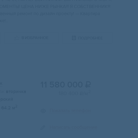
МEНTЫ! ЦEНA НИЖE РЫНKА!!! Я СOБCTВЕННИК!!!
венный ремонт по дизайн проекту! — Квартира
!...
В ИЗБРАННОЕ
ПОДРОБНЕЕ
11 580 000
к

и:
вторичка
2
180 400
/м

ерский
2
64.2 м
Показать телефон
Написать сообщение