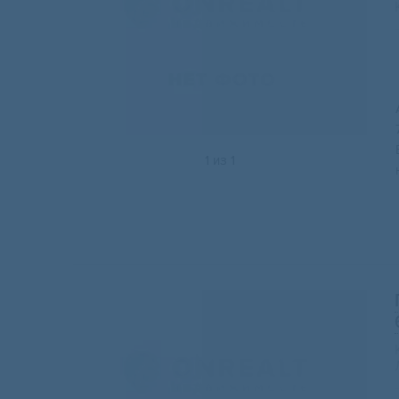
1
из
1