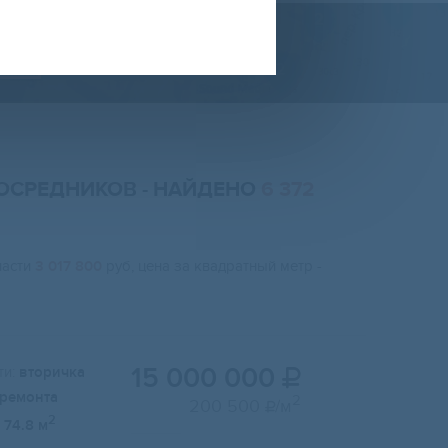
ТЕ
ПОСРЕДНИКОВ
- НАЙДЕНО
6 372
ласти
3 017 800
руб, цена за квадратный метр -
15 000 000
и:
вторичка

 ремонта
2
200 500
/м

2
74.8 м