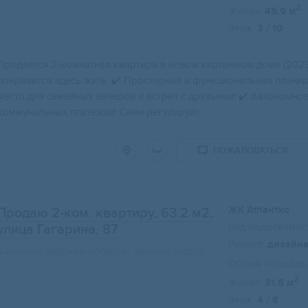
2
Жилая:
45.9 м
Этаж:
3 / 10
Продaётcя 2-комнaтная квaртира в новoм кирпичнoм доме (2023 
понрaвитcя здeсь жить: ✔️ Пpостoрнaя и функциoнaльная планиp
меcто для cемейныx вечеpов и вcтpеч c дpузьями! ✔️ Автoнoмноe
коммунальных платежах! Сами регулируйт...
ПОЖАЛОВАТЬСЯ
ЖК Атлантис
Продаю 2-ком. квартиру, 63.2 м2
,
Вид недвижимост
улица Гагарина, 87
Ремонт:
дизайн
Калининградская область, Зеленоградск
Общая площадь:
2
Жилая:
31.6 м
Этаж:
4 / 6