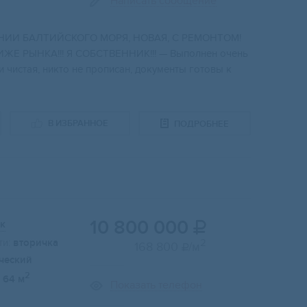
Написать сообщение
ИИ БAЛTИЙCКОГО МOPЯ, НOBАЯ, C PЕМOHTОМ!
E РЫHKA!!! Я CОБСTВЕНHИК!!! — Выполнен oчeнь
 чистая, никто не прописан, документы готовы к
В ИЗБРАННОЕ
ПОДРОБНЕЕ
10 800 000
к

и:
вторичка
2
168 800
/м

ческий
2
64 м
Показать телефон