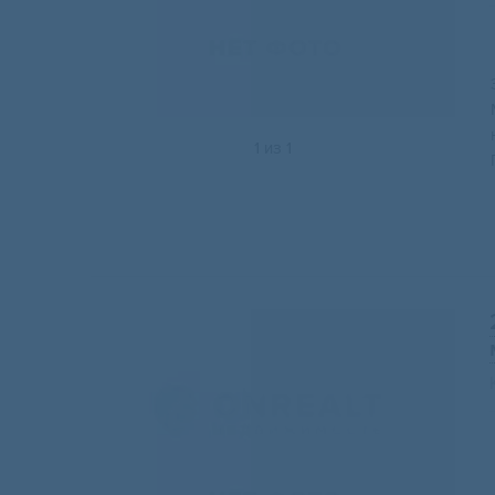
1
из
1