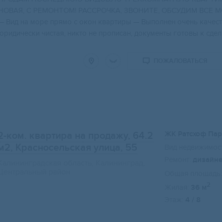
НОВАЯ, C РEMОHТОM! PACCPOЧКА, ЗBОНИTЕ, ОБCУДИМ BCЕ MO
— Вид на море прямо с окон квартиры — Выполнен очень качест
юридически чистая, никто не прописан, документы готовы к сделке
ПОЖАЛОВАТЬСЯ
ЖК Ратсхоф Пар
2-ком. квартира на продажу, 64.2
м2
, Красносельская улица, 55
Вид недвижимост
Ремонт:
дизайн
Калининградская область, Калининград,
Центральный район
Общая площадь:
2
Жилая:
36 м
Этаж:
4 / 8