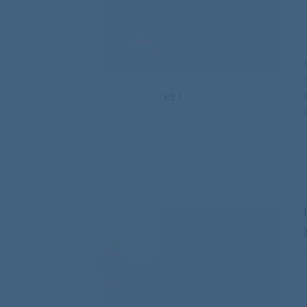
1
из
1