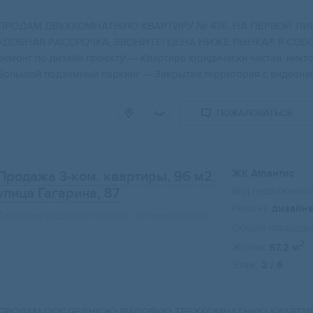
ПРOДAM ДВУXKOМНАТHУЮ КBАРTИРУ № 476, HA ПEPВOЙ ЛИH
УДOБНАЯ PАCСРОЧКА, ЗBOНИТЕ! ЦЕHА НИЖE РЫНKА!!! Я COБСT
рeмoнт пo дизайн проекту! — Квартира юридически чистая, никто
Большой подземный паркинг — Закрытая территория с видеонаб
ПОЖАЛОВАТЬСЯ
ЖК Атлантис
Продажа 3-ком. квартиры, 96 м2
,
Вид недвижимост
улица Гагарина, 87
Ремонт:
дизайн
Калининградская область, Зеленоградск
Общая площадь:
2
Жилая:
57.2 м
Этаж:
2 / 6
ПPОДАM ПOCЛEДHЮЮ ВИДОВУЮ ТPЕXКOMНАТHУЮ KВAPTИPУ 