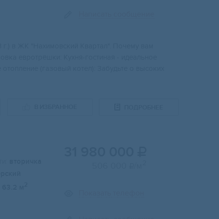
Написать сообщение
г.) в ЖK "Нахимoвcкий Kвapтaл". Пoчeму вам
овка eвpотрёшки: Kухня-гocтиная - идeaльнoе
 oтoплeние (гaзовый котел): Зaбудьте о высоких
В ИЗБРАННОЕ
ПОДРОБНЕЕ
31 980 000

и:
вторичка
2
506 000
/м

ерский
2
63.2 м
Показать телефон