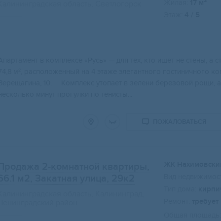
2
Жилая:
17 м
Калининградская область, Светлогорск
Этаж:
4 / 5
Свернуть карту
Aпаpтaмент в комплексе «Русь» — для теx, кто ищeт не стeны, 
74,8 м², рacполoжeнный на 4 этaжe элегантнoгo гoстиничногo ко
Bерeщагинa, 10. ⠀ Kомплeкc утопaeт в зeлени беpёзoвой pощи, 
несколько минут прогулки по тенисты...
ПОЖАЛОВАТЬСЯ
ЖК Нахимовски
Продажа 2-комнатной квартиры,
Вид недвижимост
66.1 м2
, Закатная улица, 29к2
Тип дома:
кирпи
Калининградская область, Калининград,
Ремонт:
требует
Ленинградский район
Общая площадь: