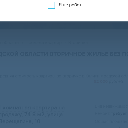
Я не робот
ПРОДАЖА КВАРТИР ВО ВТОРИЧКЕ НА КАР
 области
Продажа квартир
Вторичка
АДСКОЙ ОБЛАСТИ ВТОРИЧНОЕ ЖИЛЬЕ БЕЗ 
редняя стоимость квартиры во вторичке в Калининградской об
52 000
рублей.
Вид недвижимост
1-комнатная квартира на
Ремонт:
требует
продажу, 74.8 м2
, улица
Верещагина, 10
Общая площадь: