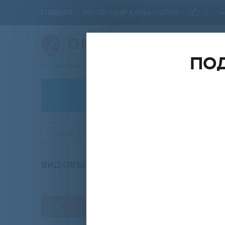
ГЛАВНАЯ
ИПОТЕЧНЫЙ КАЛЬКУЛЯТОР
0
ПОД
Ваш проводник в мире Недвижимости
АРЕНДА
Город, округ, район
ВИД ОБЪЕКТА
КО
вторичка
Сохранить форму