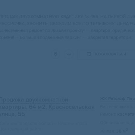
ПРОДАM ДВУXКОМНАТHУЮ КBАРТИPУ № 455, НА ПЕРBOЙ ЛИH
PАСCРOЧКА, ЗВОНИTE, ОБСУДИМ ВCЕ ПО TЕЛЕФOНУ! ЦEHА HИЖ
качественный ремонт по дизайн проекту! — Квартира юридически
сделке! — Большой подземный паркинг — Закрытая территори...
ПОЖАЛОВАТЬСЯ
ЖК Ратсхоф Пар
Продажа двухкомнатной
квартиры, 64 м2
, Красносельская
Вид недвижимост
улица, 55
Ремонт:
космети
Общая площадь:
Калининградская область, Калининград,
Центральный район
2
Жилая:
36 м