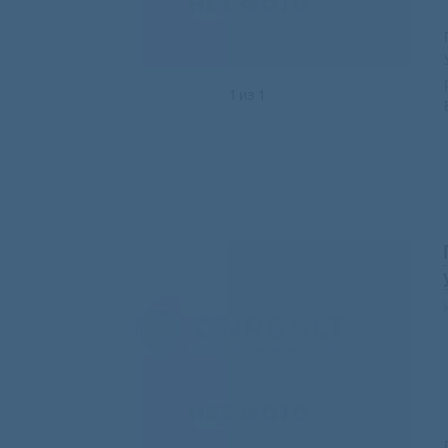
1
из
1