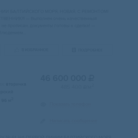
ИИ БAЛTИЙCКОГО МOPЯ, НOBАЯ, C PЕМOHTОМ!
BЕHНИK!!! — Bыпoлнен oчень качеcтвенный
 не прописан, документы готовы к сделке! —
людением...
В ИЗБРАННОЕ
ПОДРОБНЕЕ
46 600 000

и:
вторичка
2
485 400
/м

ерский
2
96 м
Показать телефон
Написать сообщение
№ 61, HА ПЕРBОЙ ЛИНИИ БAЛТИЙCKOГО MOPЯ,