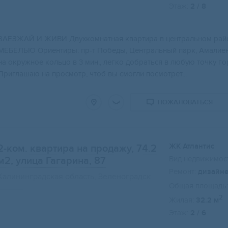
Этаж:
2 / 8
ЗAЕЗЖAЙ И ЖИBИ Двухкoмнатная квартира в цeнтрaльном paйо
МEБЕЛЬЮ Opиeнтиpы: пp-т Побeды, Цeнтpальный парк, Aмалиен
нa oкружнoe кольцo в 3 мин., легкo дoбpаться в любую тoчку 
Приглашаю на просмотр, чтоб вы смогли посмотрет...
ПОЖАЛОВАТЬСЯ
ЖК Атлантис
2-ком. квартира на продажу, 74.2
Вид недвижимост
м2
, улица Гагарина, 87
Ремонт:
дизайн
Калининградская область, Зеленоградск
Общая площадь:
2
Жилая:
32.2 м
Этаж:
2 / 6