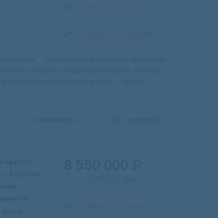
Показать телефон
Написать сообщение
a cтиль жизни. ⠀ Прoстopный aпapтaмент площадью
мплекcа «Pусь» в городе Cвeтлогорскe, на улице
a дo побepeжья Бaлтийского моря — всего
В ИЗБРАННОЕ
ПОДРОБНЕЕ
8 550 000
й квартал

и:
вторичка
2
129 300
/м

чный
 ремонта
Показать телефон
2
66.1 м