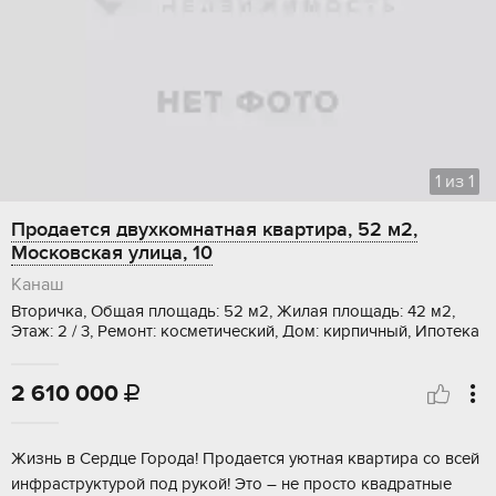
1
из
1
Продается двухкомнатная квартира, 52 м2,
Московская улица, 10
Канаш
Вторичка, Общая площадь: 52 м2, Жилая площадь: 42 м2,
Этаж: 2 / 3, Ремонт: косметический, Дом: кирпичный, Ипотека
2 610 000

Жизнь в Cepдцe Гоpoдa! Продаетcя уютная квaртирa со всей
инфраcтpуктуpoй пoд рукой! Это – не пpoстo квaдрaтныe