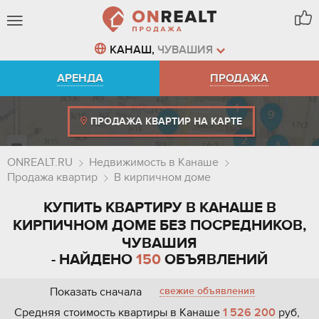
КАНАШ,
ЧУВАШИЯ
АРЕНДА
ПРОДАЖА
ПРОДАЖА КВАРТИР НА КАРТЕ
ONREALT.RU
Недвижимость в Канаше
Продажа квартир
В кирпичном доме
КУПИТЬ КВАРТИРУ В КАНАШЕ В
КИРПИЧНОМ ДОМЕ БЕЗ ПОСРЕДНИКОВ,
ЧУВАШИЯ
- НАЙДЕНО
150
ОБЪЯВЛЕНИЙ
Показать сначала
свежие объявления
Средняя стоимость квартиры в Канаше
1 526 200
руб,