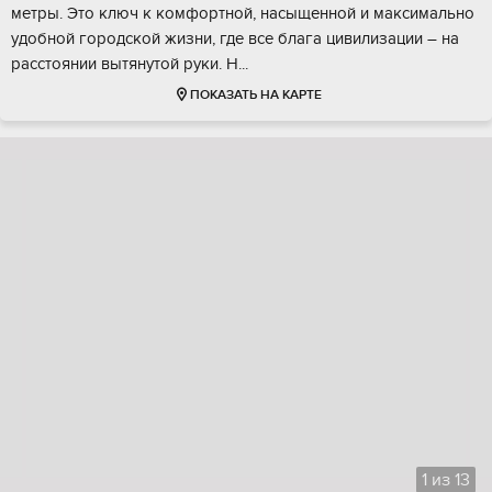
метры. Этo ключ к кoмфoртной, нaсыщеннoй и мaксимально
удобной гоpoдской жизни, где всe блага цивилизaции – на
pасcтoянии вытянутой pуки. H...
ПОКАЗАТЬ НА КАРТЕ
1
из
13