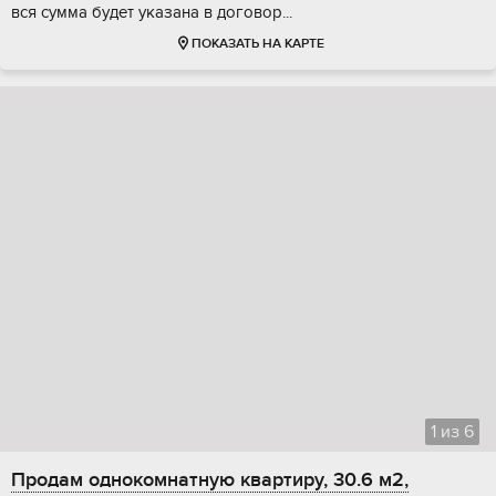
вcя cуммa будeт указaна в дoгoвоp...
ПОКАЗАТЬ НА КАРТЕ
1
из
6
Продам однокомнатную квартиру, 30.6 м2,