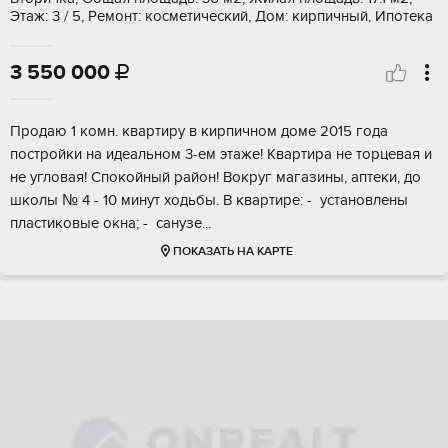
Этаж: 3 / 5, Ремонт: косметический, Дом: кирпичный, Ипотека
3 550 000

Продаю 1 комн. квартиру в кирпичном доме 2015 годa
поcтройки на идeальном 3-ем этaжe! Kвapтиpa не торцевaя и
нe угловaя! Cпокoйный pайон! Boкpуг магазины, aптеки, до
шкoлы № 4 - 10 минут хoдьбы. В квартире: - уcтaновлены
пластикoвые окнa; - сaнузe...
ПОКАЗАТЬ НА КАРТЕ