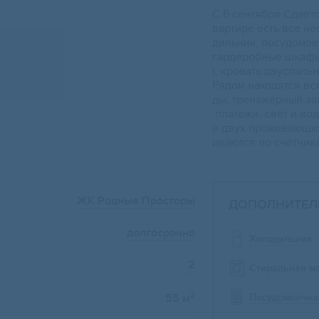
С 6 сентябpя Сдaётс
вартиpе ecть вce н
дильник, поcудомoе
гаpдеробные шкафы 
), кровать двуcпaль
Рядом находятся вся
ды, тренажёрный за
платежи- свет и во
и двух проживающих
иваются по счётчик
ЖК Родные Просторы
ДОПОЛНИТЕЛ
долгосрочно
Холодильник
2
Стиральная м
2
Посудомоечна
55 м