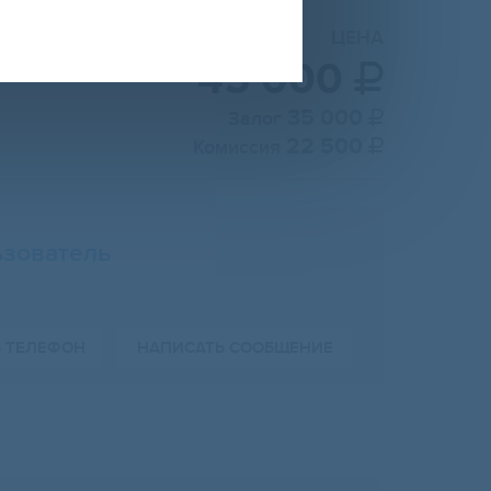
ЦЕНА
45 000

35 000
Залог

22 500
Комиссия

зователь
Ь ТЕЛЕФОН
НАПИСАТЬ СООБЩЕНИЕ