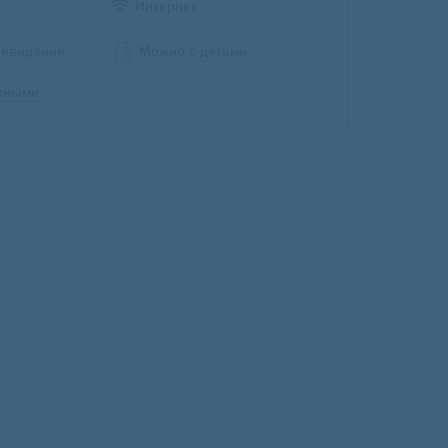
Интернет
левидение
Можно с детьми
тными