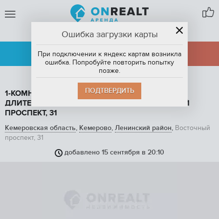
Ошибка загрузки карты
КЕМЕРОВО
АРЕНДА
ПРОДАЖА
При подключении к яндекс картам возникла
ошибка. Попробуйте повторить попытку
позже.
ПОДТВЕРДИТЬ
1-КОМНАТНАЯ КВАРТИРА, 40 М2, В АРЕНДУ НА
ДЛИТЕЛЬНЫЙ СРОК В КЕМЕРОВО, ВОСТОЧНЫЙ
ПРОСПЕКТ, 31
Кемеровская область
,
Кемерово
,
Ленинский район
,
Восточный
проспект, 31
добавлено 15 сентября в 20:10