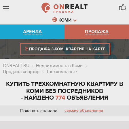
КОМИ
АРЕНДА
ПРОДАЖА
ПРОДАЖА 3-КОМ. КВАРТИР НА КАРТЕ
ONREALT.RU
Недвижимость в Коми
Продажа квартир
Трехкомнаные
КУПИТЬ ТРЕХКОМНАТНУЮ КВАРТИРУ В
КОМИ БЕЗ ПОСРЕДНИКОВ
- НАЙДЕНО
774
ОБЪЯВЛЕНИЯ
Показать сначала
свежие объявления