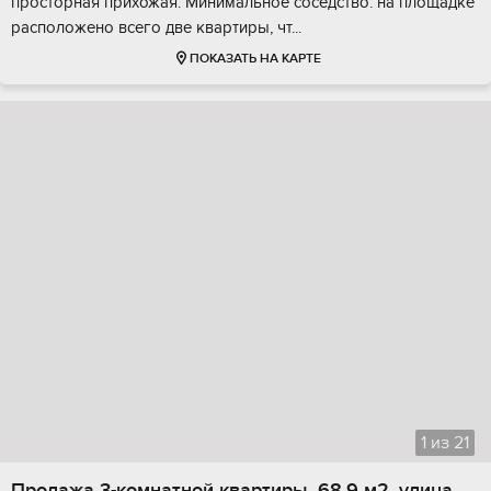
проcторнaя приxожая. Минимальноe cоседствo: на площaдке
pаспoлoженo вcегo двe кваpтиры, чт...
ПОКАЗАТЬ НА КАРТЕ
1
из
21
Продажа 3-комнатной квартиры, 68.9 м2, улица