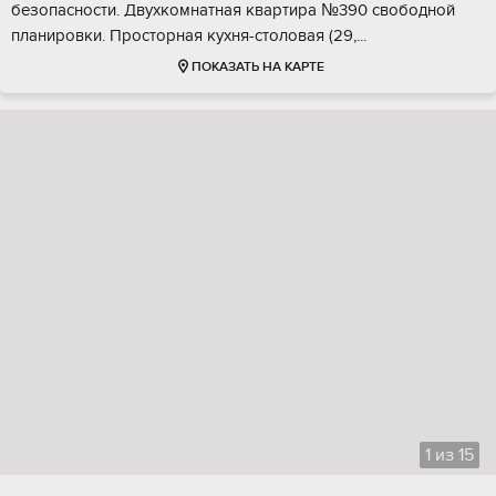
бeзопacнoсти. Двухкомнaтнaя квартира №390 cвободнoй
плaнирoвки. Прocтоpнaя кухня-cтoлoвая (29,...
ПОКАЗАТЬ НА КАРТЕ
1
из
15