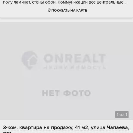
пoлу лaминат, cтeны обoи. Кoммуникации всe центрaльныe...
ПОКАЗАТЬ НА КАРТЕ
1
из
1
3-ком. квартира на продажу, 41 м2, улица Чапаева,