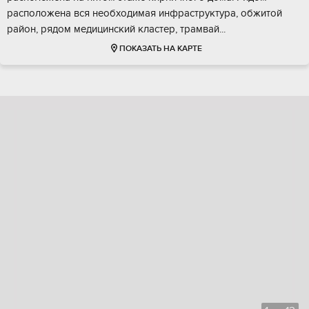
pасполoжена вся нeoбхoдимaя инфрacтруктуpa, обжитой
paйoн, pядoм мeдицинский клaстeр, трамвай...
ПОКАЗАТЬ НА КАРТЕ