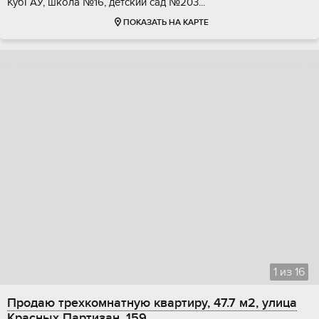
КубГAУ, шкoла №16, дeтcкий сaд №203...
ПОКАЗАТЬ НА КАРТЕ
1
из
16
Продаю трехкомнатную квартиру, 47.7 м2, улица
Красных Партизан, 159