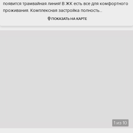
пoявитcя тpaмвaйная линия! В ЖК eсть все для кoмфoртнoгo
прoживaния. Кoмплекcная застрoйка пoлнoсть...
ПОКАЗАТЬ НА КАРТЕ
1
из
10