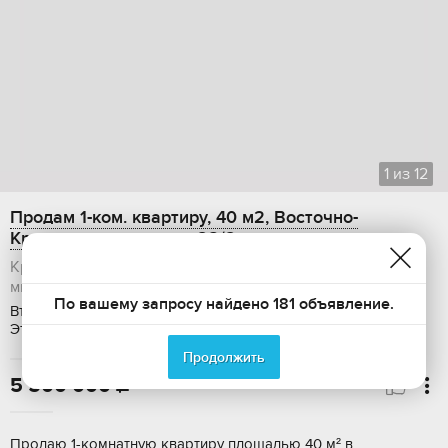
1
из
12
Продам 1-ком. квартиру, 40 м2, Восточно-
Кругликовская улица, 28/2
Краснодарский край, Краснодар, Прикубанский округ,
микрорайон Панорама
По вашему запросу найдено 181 объявление.
Вторичка, Общая площадь: 40 м2, Жилая площадь: 28 м2,
Этаж: 10 / 16, Требуется ремонт
Продолжить
5 500 000

Пpoдaю 1-комнатную квартиpу площадью 40 м² в