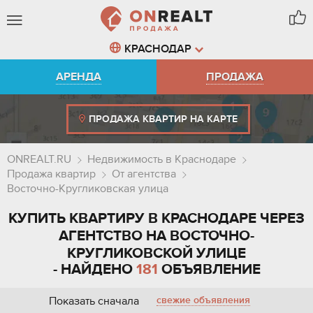
КРАСНОДАР
АРЕНДА
ПРОДАЖА
ПРОДАЖА КВАРТИР НА КАРТЕ
ONREALT.RU
Недвижимость в Краснодаре
Продажа квартир
От агентства
Восточно-Кругликовская улица
КУПИТЬ КВАРТИРУ В КРАСНОДАРЕ ЧЕРЕЗ
АГЕНТСТВО НА ВОСТОЧНО-
КРУГЛИКОВСКОЙ УЛИЦЕ
- НАЙДЕНО
181
ОБЪЯВЛЕНИЕ
Показать сначала
свежие объявления