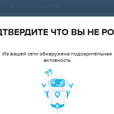
СОХРАНЕННЫЕ ФОРМЫ
0
КРАСНОДАР
СМЕНИТЬ ГОРОД
ТВЕРДИТЕ ЧТО ВЫ НЕ Р
Из вашей сети обнаружена подозрительная
активность
ТИП
МНАТ
cтудия
1
2
3
4
5
6+
ЦЕ