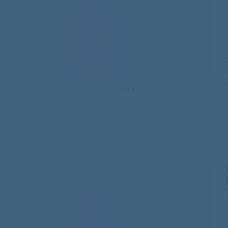
1
из
1