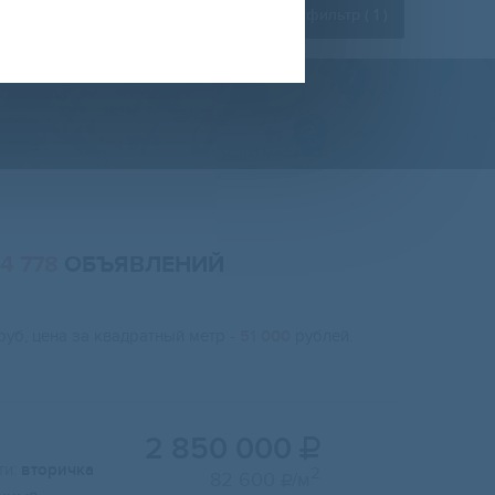
Расширенный фильтр (
1
)
14 778
ОБЪЯВЛЕНИЙ
руб, цена за квадратный метр -
51 000
рублей.
2 850 000

и:
вторичка
2
82 600
/м
