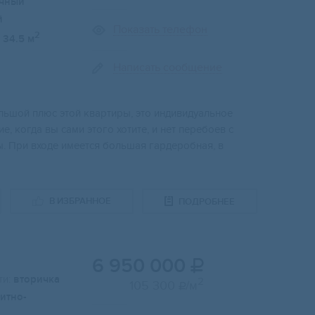
чный
й
Показать телефон
2
34.5 м
Написать сообщение
ьшой плюс этой квартиры, это индивидуальное
, когда вы сами этого хотите, и нет перебоев с
ы. При входе имеется большая гардеробная, в
В ИЗБРАННОЕ
ПОДРОБНЕЕ
6 950 000

и:
вторичка
2
105 300
/м

итно-