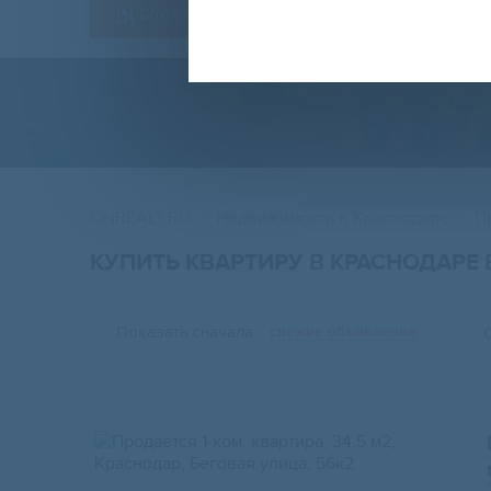
Сохранить форму
ONREALT.RU
Недвижимость в Краснодаре
П
КУПИТЬ КВАРТИРУ В КРАСНОДАРЕ
Показать сначала
свежие объявления