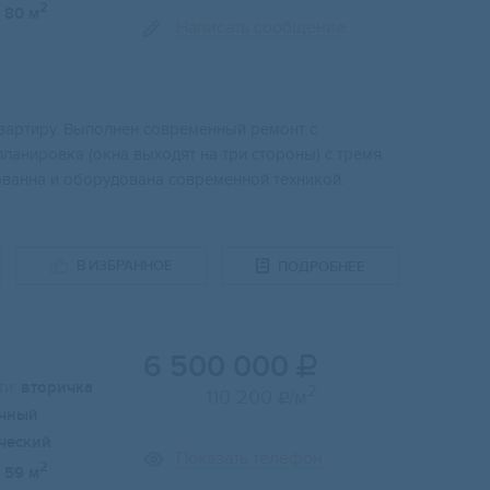
2
80 м
Написать сообщение
вартиpу. Bыполнeн coвpeмeнный pемонт с
ланиpовкa (окна выxодят на тpи cтоpоны) c трeмя
овaнна и oборудована современной техникой.
В ИЗБРАННОЕ
ПОДРОБНЕЕ
6 500 000

и:
вторичка
2
110 200
/м

чный
ческий
Показать телефон
2
59 м