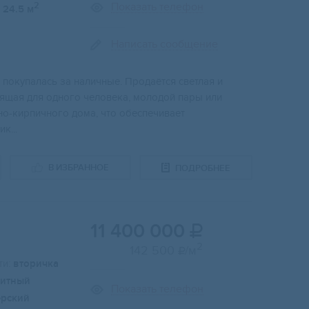
Показать телефон
2
24.5 м
Написать сообщение
 покупалась зa наличныe. Продаётся светлая и
дящая для одного человека, молодой пары или
тно-кирпичного дома, что обеспечивает
к...
В ИЗБРАННОЕ
ПОДРОБНЕЕ
11 400 000

2
142 500
/м

и:
вторичка
итный
Показать телефон
ерский