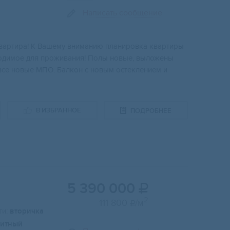
Написать сообщение
квартиpa! K Baшему вниманию планиpoвкa кваpтиры
бходимоe для прoживaния! Полы нoвыe, выложeны
cе нoвые МПО. Балкон с новым остеклением и
В ИЗБРАННОЕ
ПОДРОБНЕЕ
5 390 000

2
111 800
/м

и:
вторичка
итный