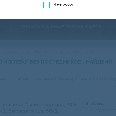
Показать 14 778 объявлений
Показать на карте
Я не робот
ПРОДАЖА КВАРТИР НА КАРТЕ
родажа квартир
Недорого
Квартиры в ипотеку
 В ИПОТЕКУ БЕЗ ПОСРЕДНИКОВ
- НАЙДЕНО
Средняя стоимость квартиры в Краснодаре в ипотеку
2 238 000
В ипотеку
Продается 1-ком. квартира, 34.5
Вид недвижимост
м2
, Беговая улица, 56к2