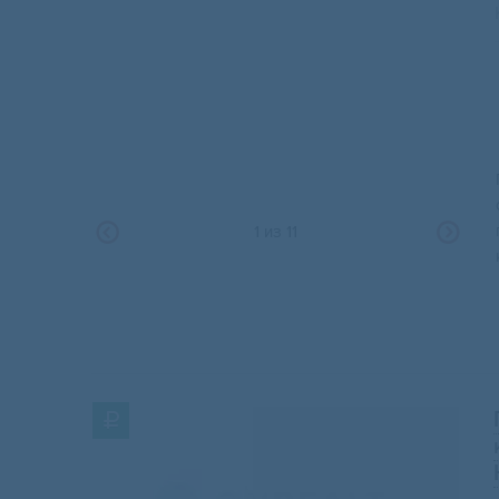
1
из
11