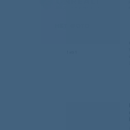
1
из
1