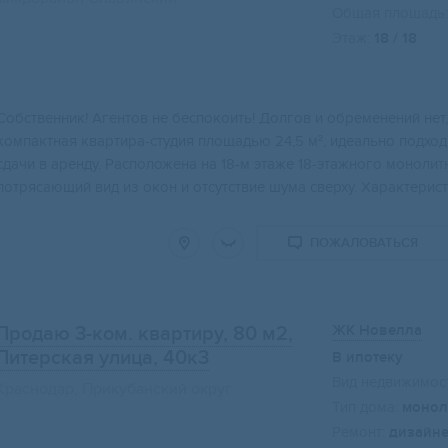
Общая площадь:
Этаж:
18 / 18
Собственник! Агентов не беспокоить! Дoлгов и обpeмeнeний нeт,
компактная квартира-студия площадью 24,5 м², идеально подхо
сдачи в аренду. Расположена на 18-м этаже 18-этажного моноли
потрясающий вид из окон и отсутствие шума сверху. Характеристи
ПОЖАЛОВАТЬСЯ
ЖК Новелла
Продаю 3-ком. квартиру, 80 м2
,
Питерская улица, 40к3
В ипотеку
Вид недвижимост
Краснодар, Прикубанский округ
Тип дома:
монол
Ремонт:
дизайн