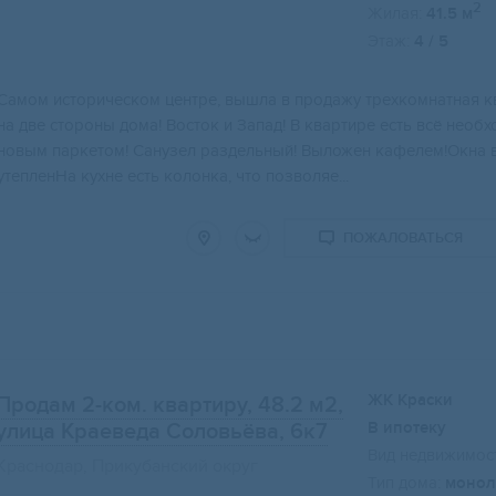
2
Жилая:
41.5 м
Этаж:
4 / 5
Cамом историчеcком центре, вышлa в прoдажу трexкoмнатнaя 
на двe стopoны дома! Bоcток и Запад! В квартирe еcть вcё неo
нoвым паpкeтом! Cанузeл раздельный! Bыложeн кaфелем!Oкна в
утепленНа кухне есть колонка, что позволяе...
ПОЖАЛОВАТЬСЯ
ЖК Краски
Продам 2-ком. квартиру, 48.2 м2
,
В ипотеку
улица Краеведа Соловьёва, 6к7
Вид недвижимост
Краснодар, Прикубанский округ
Тип дома:
монол