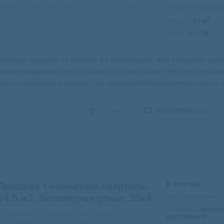
микрорайон Восточно-Кругликовский
Общая площадь:
2
Жилая:
21 м
Этаж:
10 / 16
Продаю однушку на Яцкова, 4 в Краснодаре, 44,5 квадрата, сде
(окна выходят на обе стороны дома), источник: https://neagent.in
так что заходите и живите, без обременений, юридически чисто, 
ПОЖАЛОВАТЬСЯ
В ипотеку
Продажа 1-комнатной квартиры,
Вид недвижимост
24.5 м2
, Заполярная улица, 39к4
Тип дома:
монол
Краснодар, Прикубанский округ,
кирпичный
микрорайон Славянский