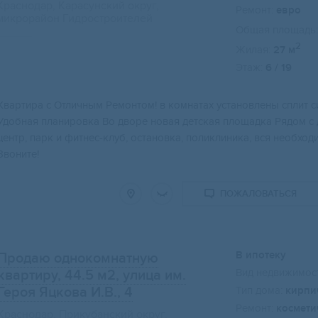
Краснодар, Карасунский округ,
Ремонт:
евро
микрорайон Гидростроителей
Общая площадь:
2
Жилая:
27 м
Этаж:
6 / 19
Квартира с Отличным Ремонтом! в комнатах установлены сплит с
Удобная планировка Во дворе новая детская площадка Рядом с
центр, парк и фитнес-клуб, остановка, поликлиника, вся необх
Звоните!
ПОЖАЛОВАТЬСЯ
В ипотеку
Продаю однокомнатную
Вид недвижимост
квартиру, 44.5 м2
, улица им.
Героя Яцкова И.В., 4
Тип дома:
кирпи
Ремонт:
космети
Краснодар, Прикубанский округ,