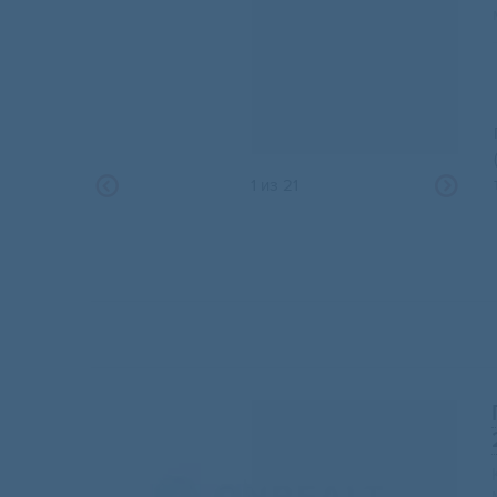
1
из
21