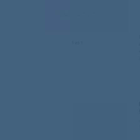
1
из
1