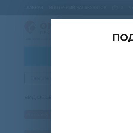
ГЛАВНАЯ
ИПОТЕЧНЫЙ КАЛЬКУЛЯТОР
0
ПОД
Ваш проводник в мире Недвижимости
АРЕНДА
Введите округ, район, улицу, ЖК
ВИД ОБЪЕКТА
КО
любой
в ипотеку