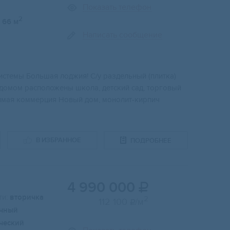
Показать телефон
2
66 м
Написать сообщение
истемы Большая лоджия! С/у раздельный (плитка)
 домом расположены школа, детский сад, торговый
одимая коммерция Новый дом, монолит-кирпич
В ИЗБРАННОЕ
ПОДРОБНЕЕ
4 990 000

и:
вторичка
2
112 100
/м

чный
ческий