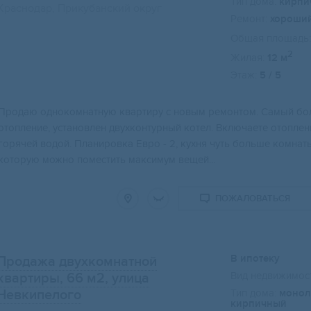
Тип дома:
кирпи
Краснодар, Прикубанский округ
Ремонт:
хороши
Общая площадь:
2
Жилая:
12 м
Этаж:
5 / 5
Свернуть карту
Продаю однокомнатную квартиру с новым ремонтом. Самый бол
отопление, установлен двухконтурный котел. Включаете отопление
горячей водой. Планировка Евро - 2, кухня чуть больше комнат
которую можно поместить максимум вещей...
ПОЖАЛОВАТЬСЯ
В ипотеку
Продажа двухкомнатной
Вид недвижимост
квартиры, 66 м2
, улица
Невкипелого
Тип дома:
монол
кирпичный