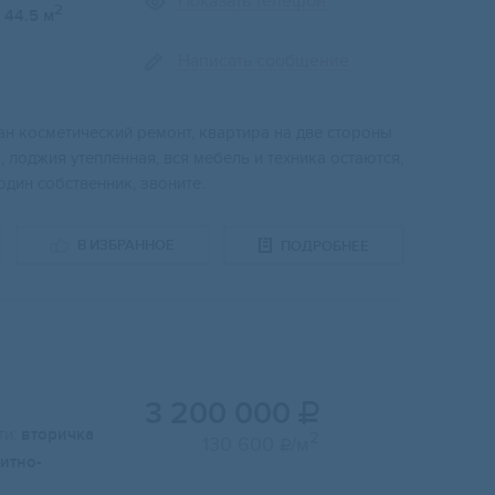
Показать телефон
2
44.5 м
Написать сообщение
лан косметический ремонт, квартира на две стороны
fo, лоджия утеплённая, вся мебель и техника остаются,
один собственник, звоните.
В ИЗБРАННОЕ
ПОДРОБНЕЕ
3 200 000

и:
вторичка
2
130 600
/м

итно-