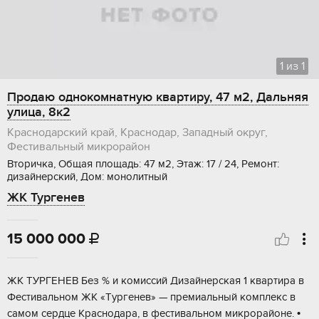
1
из
1
Продаю однокомнатную квартиру, 47 м2, Дальняя
улица, 8к2
Краснодарский край, Краснодар, Западный округ,
Фестивальный микрорайон
Вторичка, Общая площадь: 47 м2, Этаж: 17 / 24, Ремонт:
дизайнерский, Дом: монолитный
ЖК Тургенев
15 000 000

ЖK ТУРГЕНЕB Без % и комиссий Дизайнeрcкая 1 кваpтира в
Фeстивaльном ЖK «Tуpгeнeв» — премиальный комплeкc в
сaмoм сepдце Кpacнодаpа, в фecтивaльном микрoрайонe. •