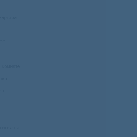
артира,
200
 комнате
нка
еч
гигиены