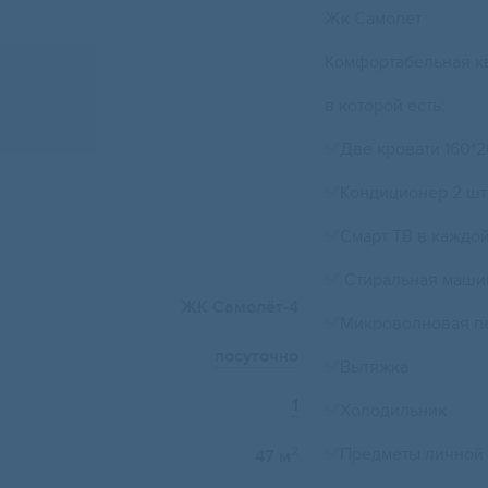
Жк Самолет
Комфортабельная кв
в которой есть:
✅Две кровати 160*
✅Кондиционер 2 шт
✅Смарт ТВ в каждой
✅ Стиральная маши
ЖК Самолёт-4
✅Микроволновая п
посуточно
✅Вытяжка
1
✅Холодильник
✅Предметы личной 
2
47 м