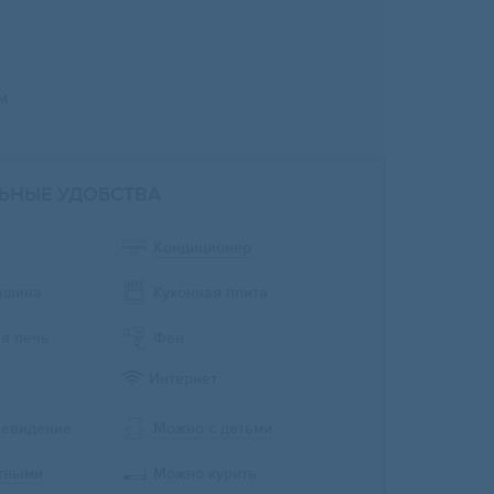
м
ЬНЫЕ УДОБСТВА
Кондиционер
ашина
Кухонная плита
я печь
Фен
Интернет
левидение
Можно с детьми
тными
Можно курить