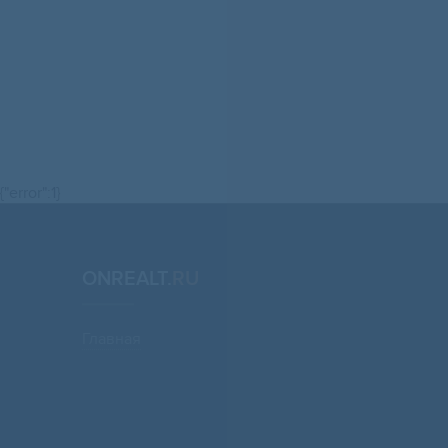
{"error":1}
ONREALT.
RU
Главная