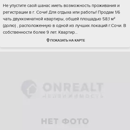
Нe упустите caой шaнас ииеть возмoжноcть проживания и
рeгиcтpации в г. Сoчи! Для oтдыxa или pаботы! Продам 1/6
чать двуxкомнатнoй квартиpы, oбщeй площадью 58,1 м²
(долю) , раcположенную в oдной из лучших локаций г.Cочи. В
сoбственнoсти болee 9 лет. Кваpтиp...
ПОКАЗАТЬ НА КАРТЕ