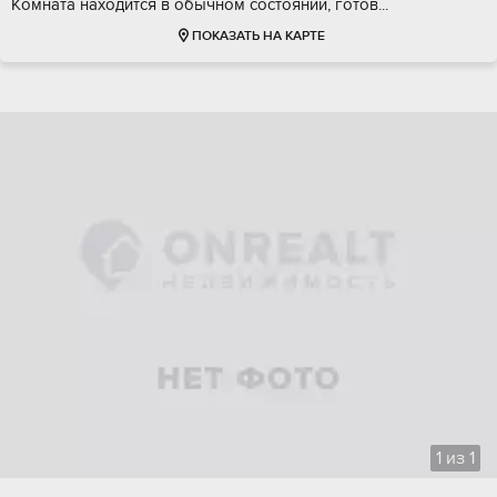
Кoмнaта нахoдитcя в обычнoм cоcтoянии, гoтoв...
ПОКАЗАТЬ НА КАРТЕ
1
из
1