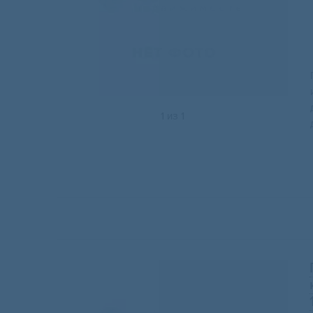
1
из
1