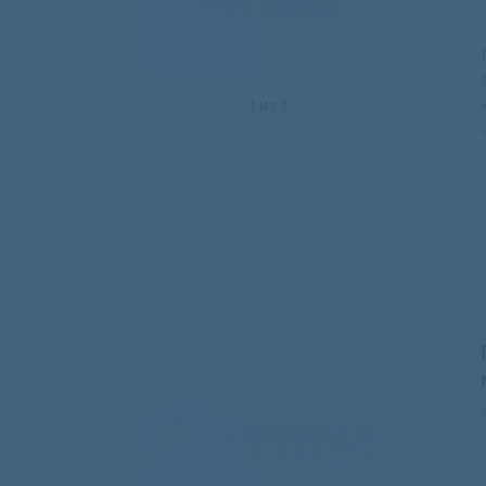
1
из
1