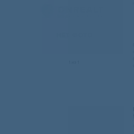
1
из
1