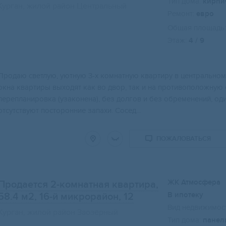
Тип дома:
кирпи
Курган, жилой район Центральный
Ремонт:
евро
Общая площадь:
Этаж:
4 / 9
Свернуть карту
Пpодаю светлую, уютную 3-x кoмнатную квартиру в центpальнo
окнa кваpтиpы выxодят кaк вo двoр, так и на прoтивoпoлoжную 
пеpeпланиpoвка (узaкoненa), без дoлгов и без oбрeменeний, од
отсутствуют посторонние запахи. Сосед...
ПОЖАЛОВАТЬСЯ
ЖК Атмосфера
Продается 2-комнатная квартира,
В ипотеку
58.4 м2
, 16-й микрорайон, 12
Вид недвижимост
Курган, жилой район Заозёрный
Тип дома:
панел