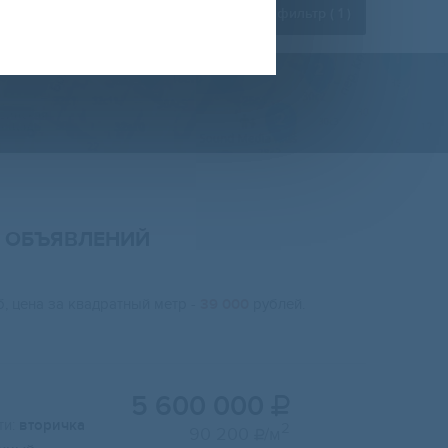
Расширенный фильтр (
1
)
ОБЪЯВЛЕНИЙ
, цена за квадратный метр -
39 000
рублей.
5 600 000

и:
вторичка
2
90 200
/м
