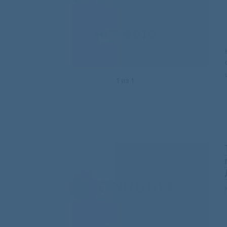
1
из
1