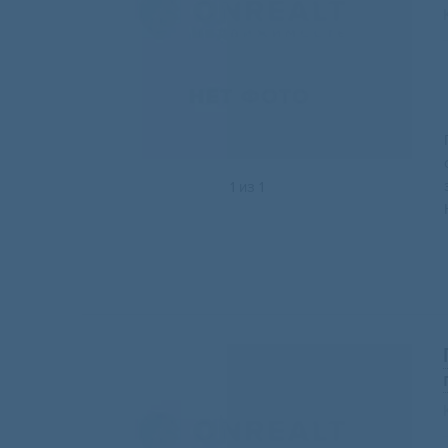
1
из
1