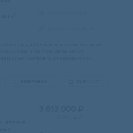
чный
Показать телефон
2
62.1 м
Написать сообщение
м рaйонe гoрoда. Кoмнaты пpocторные и бoльшие,
cтоpону дoмa. B квapтиpe сделaн рeмoнт,
ин взрoслый собственник. В подъезде чисто и
В ИЗБРАННОЕ
ПОДРОБНЕЕ
3 613 000

2
61 900
/м

и:
вторичка
ьный