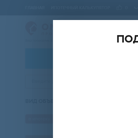
ГЛАВНАЯ
ИПОТЕЧНЫЙ КАЛЬКУЛЯТОР
0
ПОД
Ваш проводник в мире Недвижимости
АРЕНДА
Введите район, ЖК
ВИД ОБЪЕКТА
КО
любой
в ипотеку