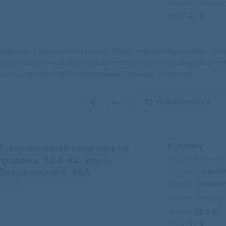
Общая площадь:
Этаж:
2 / 9
Квартира в хорошем состоянии. Окна - пластиковые, трубы - пла
Остается кухонный гарнитур. Комнаты раздельные. Лоджия 3 мет
школы, детские сады, поликлиника, колледж, гиперсити.
ПОЖАЛОВАТЬСЯ
В ипотеку
Трехкомнатная квартира на
Вид недвижимост
продажу, 62.4 м2
, улица
Дзержинского, 46А
Тип дома:
панел
Ремонт:
космети
Курган
Общая площадь:
2
Жилая:
38.3 м
Этаж:
7 / 9