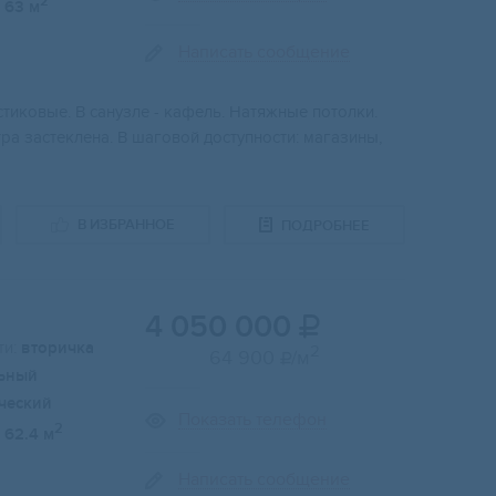
2
63 м
Написать сообщение
стиковые. В санузле - кафель. Натяжные потолки.
ра застеклена. В шаговой доступности: магазины,
В ИЗБРАННОЕ
ПОДРОБНЕЕ
4 050 000

и:
вторичка
2
64 900
/м

ьный
ческий
Показать телефон
2
62.4 м
Написать сообщение