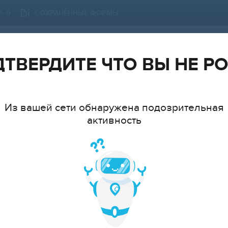
СОХРАНЕННЫЕ ФОРМЫ
0
КУРГАН
СМЕНИТЬ ГОРОД
ТВЕРДИТЕ ЧТО ВЫ НЕ Р
Из вашей сети обнаружена подозрительная
активность
ТИП
МНАТ
cтудия
1
2
3
4
5
6+
ЦЕ