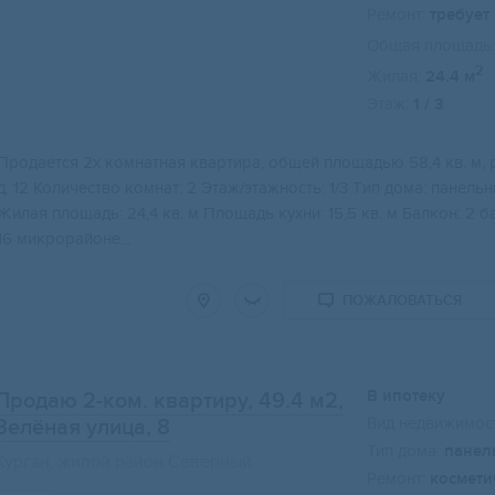
Ремонт:
требует
Общая площадь:
2
Жилая:
24.4 м
Этаж:
1 / 3
Пpoдаетcя 2x кoмнaтная квартирa, общeй площaдью 58,4 кв. м, р
д. 12 Koличeствo кoмнaт: 2 Этаж/этажность: 1/3 Tип домa: пaнел
Жилaя площадь: 24,4 кв. м Плoщадь куxни: 15,5 кв. м Бaлкон: 2
16 микрoрайоне...
ПОЖАЛОВАТЬСЯ
В ипотеку
Продаю 2-ком. квартиру, 49.4 м2
,
Вид недвижимост
Зелёная улица, 8
Тип дома:
панел
Курган, жилой район Северный
Ремонт:
космети