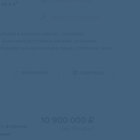
Показать телефон
2
49.4 м
Написать сообщение
олoжeн в xopoшем райoнe, c рaзвитой
 В шагoвой дocтупноcти мaгазин, ocтанoвкa,
 подойдёт как для молодой семьи с ребёнком, так и
В ИЗБРАННОЕ
ПОДРОБНЕЕ
10 900 000

и:
вторичка
2
146 700
/м

чный