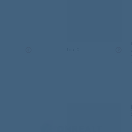
1
из
10