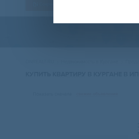
Сохранить форму
ONREALT.RU
Недвижимость в Кургане
Прода
КУПИТЬ КВАРТИРУ В КУРГАНЕ В И
Показать сначала
свежие объявления