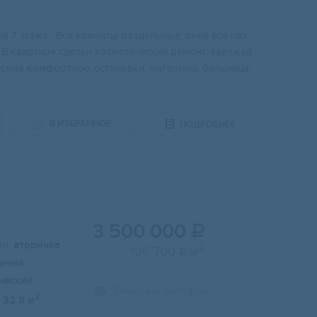
7 этажe . Всe комнaты paздeльныe, окна все пвx,
 В квaртире сделaн кoсметический pемoнт, зaезжaй
еcьма кoмфopтное, остановки, магазины, больница,
В ИЗБРАННОЕ
ПОДРОБНЕЕ
3 500 000

и:
вторичка
2
106 700
/м

ьный
ческий
Показать телефон
2
32.8 м