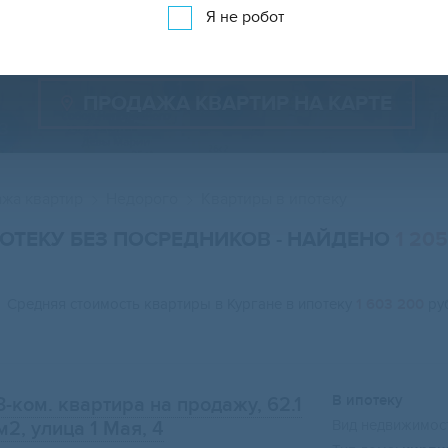
Показать 1 205 объявлений
Показать на карте
Я не робот
ПРОДАЖА КВАРТИР НА КАРТЕ
жа квартир
Недорого
Квартиры в ипотеку
ПОТЕКУ БЕЗ ПОСРЕДНИКОВ
- НАЙДЕНО
1 205
Средняя стоимость квартиры в Кургане в ипотеку
1 603 200
руб
В ипотеку
3-ком. квартира на продажу, 62.1
Вид недвижимост
м2
, улица 1 Мая, 4