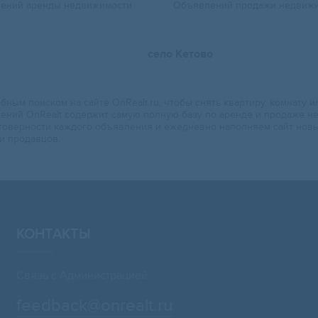
ений аренды недвижимости
Объявлений продажи недвиж
село Кетово
ным поиском на сайте OnRealt.ru, чтобы снять квартиру, комнату и
лений OnRealt содержит самую полную базу по аренде и продаже не
остоверности каждого объявления и ежедневно наполняем сайт но
и продавцов.
КОНТАКТЫ
Связь с Администрацией:
feedback@onrealt.ru