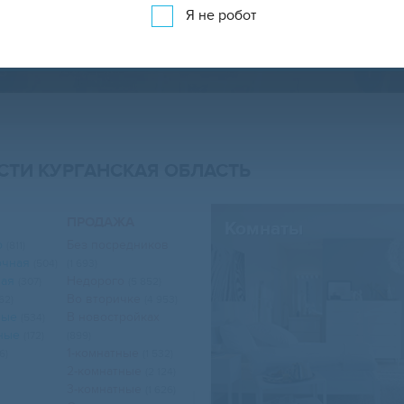
Я не робот
ЕДВИЖИМОСТЬ КУРГАНСКАЯ ОБЛАСТЬ НА К
ТИ КУРГАНСКАЯ ОБЛАСТЬ
ПРОДАЖА
Комнаты
о
Без посредников
(811)
очная
(504)
(1 693)
ная
Недорого
(307)
(5 852)
Во вторичке
62)
(4 953)
тные
В новостройках
(534)
тные
(172)
(899)
1-комнатные
6)
(1 532)
2-комнатные
(2 124)
3-комнатные
(1 626)