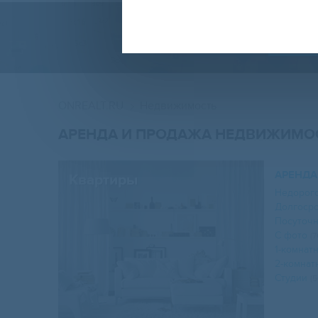
Н
ONREALT.RU
Недвижимость
АРЕНДА И ПРОДАЖА НЕДВИЖИМОС
АРЕНДА
Квартиры
Недорог
Долгоср
Посуточ
С фото
(7
1-комна
2-комна
Студии
(5