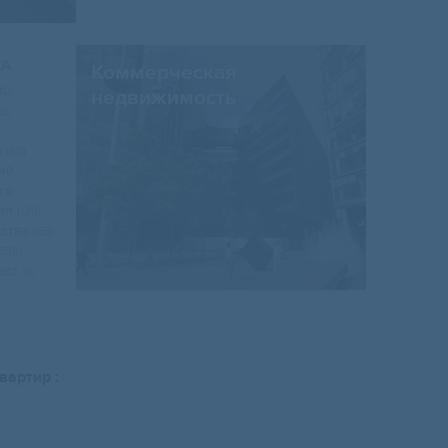
ЖА
Коммерческая
40)
недвижимость
15)
й
(50)
ий
го
ния
(129)
дства
(55)
(538)
ест
(6)
вартир :