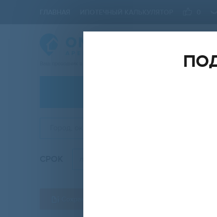
ГЛАВНАЯ
ИПОТЕЧНЫЙ КАЛЬКУЛЯТОР
0
ПОД
Ваш проводник в мире Недвижимости
АРЕНДА
Город, округ, район
СРОК
КОМН
любой
Сохранить форму