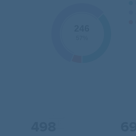
246
57%
498
6