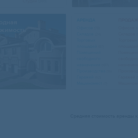
Студии
(260)
АРЕНДА
ПРОДА
одная
Свернуть карту
Офисов
Офисов
(78)
(
жимость
Складов
Складов
(24)
(
Торговых
Торговых
площадей
площаде
(87)
Помещений
Помещен
свободного
свободно
назначения
назначе
(107)
Производства
Произво
(16)
Гаражей
Гаражей
(62)
Машиномест
Машином
(7)
Средняя стоимость аренды к