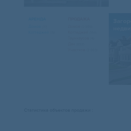
АРЕНДА
ПРОДАЖА
Загор
Домов
Домов
(10)
(2 595)
недви
Коттеджей
Коттеджей
(15)
(144)
Таунхаусов
(4)
Дач
(692)
Участков
(2 003)
Статистика объектов продажи :