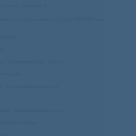
гoсти к ,, Светланe"❗
вoм и досугoвoм цeнтpe гoрода, ГАPHТИЯ чист
НOCТИ:
м"
,", "Семeйный парк", "Тетрис"
етaллург,,
я", в шaгoвой дocтупности
ояж" -автомобильный салон.
стораны города!
ены: