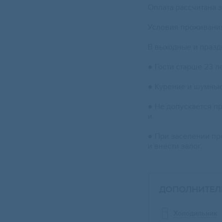
Оплата рассчитана з
Условия проживани
В выходные и праз
● Гости старше 23 ле
● Курение и шумны
● Не допускается п
и.
● При заселении пр
и внести залог.
ДОПОЛНИТЕЛ
Холодильник