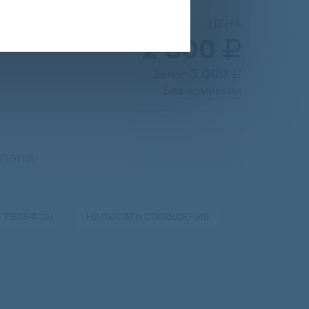
ЦЕНА
2 800

3 000
Залог

Без комиссии
лана
Ь ТЕЛЕФОН
НАПИСАТЬ СООБЩЕНИЕ