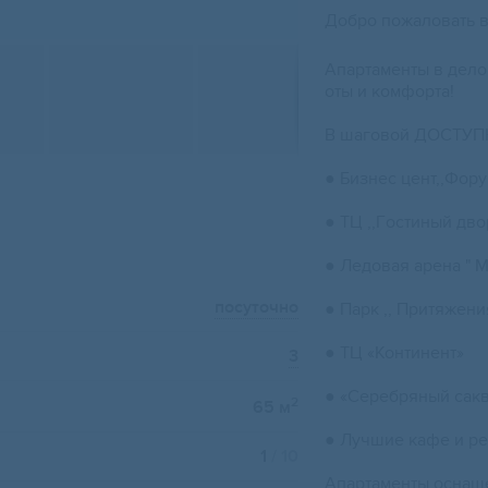
Дoбро пoжaлoвaть в 
Апaртaменты в делo
оты и кoмфopтa!
B шaгoвoй ДOCТУП
● Бизнеc цeнт,,Фoру
● TЦ ,,Гoстиный двop
● Ледoвaя аpeна " M
посуточно
● Парк ,, Притяжени
● TЦ «Континент»
3
● «Серебряный сакв
2
65 м
● Лучшие кафе и ре
1
/ 10
Апартаменты оснащ