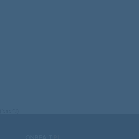
{"error":1}
ONREALT.
RU