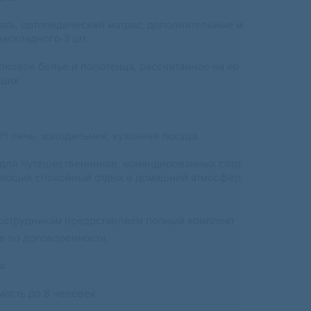
ать, ортопедический матрас, дополнительные м
раскладного-3 шт.
пковое белье и полотенца, рассчитанное на ко
ющих
ВЧ печь, холодильник, кухонная посуда.
для путешественников, командированных сотр
тающих спокойный отдых в домашней атмосфер
сотрудникам предоставляем полный комплект
в по договоренности.
я:
ость до 8 человек.