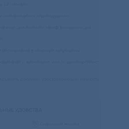
а 1-2 человек.
я оговариваются индивидуально.
дничные дни включен тариф выходного дня
т.
е мероприятия в квартире запрещены
роживание с животными, или по договоренност
едъявить документ, удостоверяющий личность
ЬНЫЕ УДОБСТВА
Стиральная машина