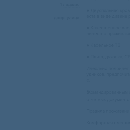
1
лоджия
● Двуспальная кров
еста в виде дивана 
двор, улица
● Качественное хло
личество прожива
● Кабельное ТВ.
● Плита, духовка, С
Идеально подойдет 
удников, предпочи
е.
❗Командированным 
отчетных документо
Правила проживани
Комфортная вместим