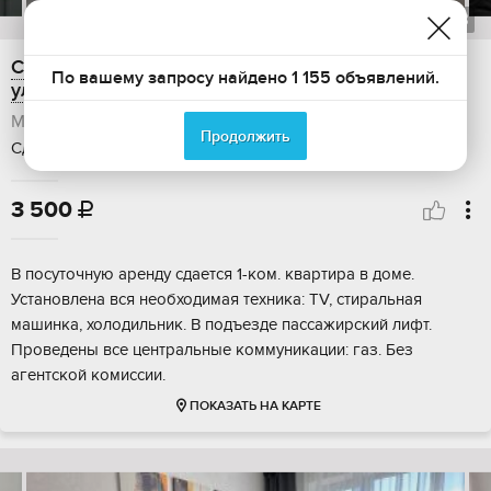
1
из
23
Сдается в аренду 1-комнатная квартира, 42 м2,
По вашему запросу найдено 1 155 объявлений.
улица К.А. Васильева, 8
Майкоп
Продолжить
Сдается: посуточно, Общая площадь: 42 м2, Этаж: 3 / 9
3 500

В посуточную аренду сдается 1-ком. квартира в доме.
Установлена вся необходимая техника: TV, стиральная
машинка, холодильник. В подъезде пассажирский лифт.
Проведены все центральные коммуникации: газ. Без
агентской комиссии.
ПОКАЗАТЬ НА КАРТЕ